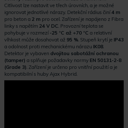
Citlivost lze nastavit ve třech úrovních, a je možné
ignorovat jednotlivé nárazy. Detekční rádius činí
4 m
pro beton a
2 m
pro ocel. Zařízení je napájeno z Fibra
linky s napětím
24 V DC
. Provozní teplota se
pohybuje v rozmezí
-25 °C až +70 °C
a relativní
vlhkost může dosahovat až
95 %
. Stupeň krytí je
IP43
a odolnost proti mechanickému nárazu
IK08
.
Detektor je vybaven
dvojitou sabotážní ochranou
(tamper)
a splňuje požadavky normy
EN 50131-2-8
(Grade 3)
. Zařízení je určeno pro vnitřní použití a je
kompatibilní s huby Ajax Hybrid.