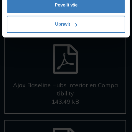
Povolit vše
Datasheety
Upravit
Ajax Baseline Hubs Interior en Compa
tibility
143,49 kB