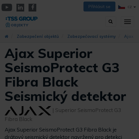
Přejít
Přihlásit se
CZ
k
YouTube
Linkedin
Facebook
hlavnímu
Vyhledávání
Přep
obsahu
OBJEKTY
zobra
navig
Zabezpečení objektů
Zabezpečovací systémy
Ajax S
Ajax Superior
SeismoProtect G3
Fibra Black
Seismický detektor
| Superior SeismoProtect G3
Fibra Black
Ajax Superior SeismoProtect G3 Fibra Black je
drátový seismický detektor navržený pro detekci