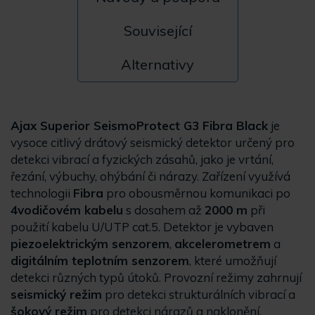
Související
Alternativy
Ajax Superior SeismoProtect G3 Fibra Black
je
vysoce citlivý drátový seismický detektor určený pro
detekci vibrací a fyzických zásahů, jako je vrtání,
řezání, výbuchy, ohýbání či nárazy. Zařízení využívá
technologii
Fibra
pro obousměrnou komunikaci po
4vodičovém kabelu
s dosahem až
2000 m
při
použití kabelu U/UTP cat.5. Detektor je vybaven
piezoelektrickým senzorem
,
akcelerometrem
a
digitálním teplotním senzorem
, které umožňují
detekci různých typů útoků. Provozní režimy zahrnují
seismický režim
pro detekci strukturálních vibrací a
šokový režim
pro detekci nárazů a naklonění.