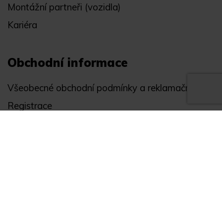
Montážní partneři (vozidla)
Kariéra
Obchodní informace
Všeobecné obchodní podmínky a reklamační řád
Registrace
Ochrana osobních údajů
Akce
Můj účet
Divize