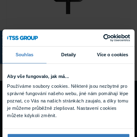
Ajax Superior Hub Hybrid (4G) Black
Hybridní ústředna
Ajax Superior Hub Hybrid (4G) Black je výkonná ústředna
KATALOG
kombinující bezdrátové i drátové zabezpečení v jednom
Souhlas
Detaily
Více o cookies
zařízení. ...
Skladem
Superior Hub Hybrid (4G) Black
Aby vše fungovalo, jak má...
Používáme soubory cookies. Některé jsou nezbytné pro
Návody a
správné fungování našeho webu, jiné nám pomáhají lépe
poznat, co Vás na našich stránkách zaujalo, a díky tomu
je můžeme průběžně zlepšovat. Nastavení cookies
podpora
můžete kdykoli změnit.