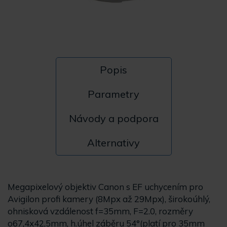
Popis
Parametry
Návody a podpora
Alternativy
Megapixelový objektiv Canon s EF uchycením pro
Avigilon profi kamery (8Mpx až 29Mpx), širokoúhlý,
ohnisková vzdálenost f=35mm, F=2.0, rozměry
o67,4x42,5mm, h.úhel záběru 54°(platí pro 35mm