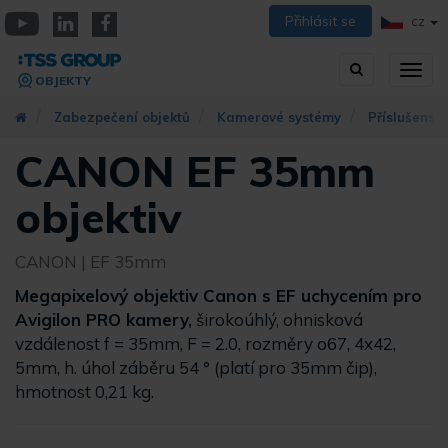
Přejít
Přihlásit se
CZ
k
YouTube
Linkedin
Facebook
hlavnímu
Vyhledávání
Přep
obsahu
OBJEKTY
zobra
navig
Zabezpečení objektů
Kamerové systémy
Příslušenst
CANON EF 35mm
objektiv
CANON
| EF 35mm
Megapixelový objektiv Canon s EF uchycením pro
Avigilon PRO kamery,
širokoúhlý, ohnisková
vzdálenost f = 35mm, F = 2.0, rozměry o67, 4x42,
5mm, h. úhol záběru 54 ° (platí pro 35mm čip),
hmotnost 0,21 kg.