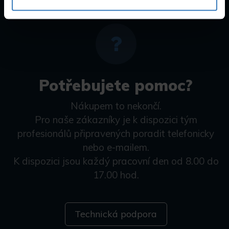
Potřebujete pomoc?
Nákupem to nekončí.
Pro naše zákazníky je k dispozici tým
profesionálů připravených poradit telefonicky
nebo e-mailem.
K dispozici jsou každý pracovní den od 8.00 do
17.00 hod.
Technická podpora