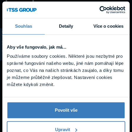
Datasheety
Souhlas
Detaily
Více o cookies
KATALOG
Aby vše fungovalo, jak má...
Používáme soubory cookies. Některé jsou nezbytné pro
správné fungování našeho webu, jiné nám pomáhají lépe
poznat, co Vás na našich stránkách zaujalo, a díky tomu
je můžeme průběžně zlepšovat. Nastavení cookies
můžete kdykoli změnit.
Avigilon kompatibilita krytu s objektiv
em en
Povolit vše
390,99 kB
Upravit