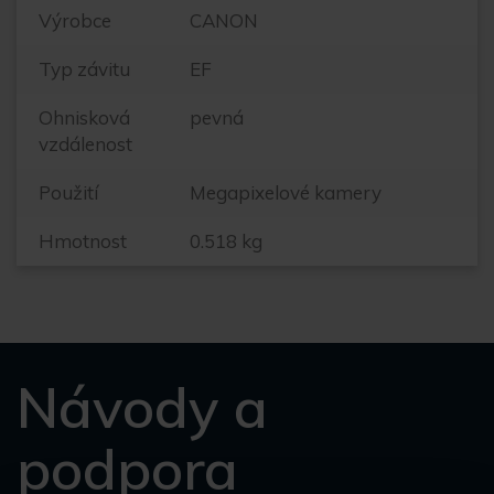
Výrobce
CANON
Typ závitu
EF
Ohnisková
pevná
vzdálenost
Použití
Megapixelové kamery
Hmotnost
0.518 kg
Návody a
podpora