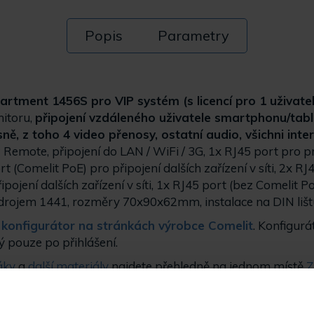
Popis
Parametry
rtment 1456S pro VIP systém (s licencí pro 1 uživatel
nitoru,
připojení vzdáleného uživatele smartphonu/tab
ně, z toho 4 video přenosy, ostatní audio, všichni int
 Remote, připojení do LAN / WiFi / 3G, 1x RJ45 port pro p
rt (Comelit PoE) pro připojení dalších zařízení v síti, 2x R
pojení dalších zařízení v síti, 1x RJ45 port (bez Comelit P
zdrojem 1441, rozměry 70x90x62mm, instalace na DIN lištu
 konfigurátor na stránkách výrobce Comelit
. Konfigurá
ý pouze po přihlášení.
táky
a
další materiály
najdete přehledně na jednom místě
Z