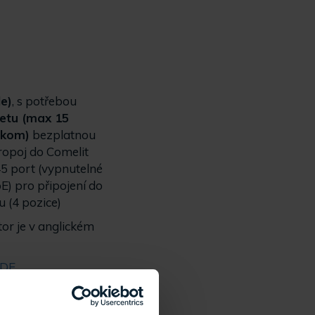
e)
, s potřebou
letu (max 15
erkom)
bezplatnou
ropoj do Comelit
J45 port (vypnutelné
oE) pro připojení do
 (4 pozice)
tor je v anglickém
DE.