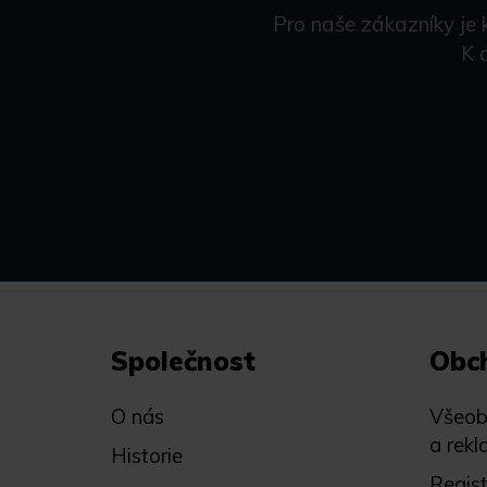
Pro naše zákazníky je 
K 
Společnost
Obc
O nás
Všeob
a rekl
Historie
Regis