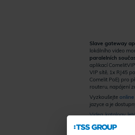
Slave gateway apa
lokálního video mo
paralelních součas
aplikací ComelitVIP
VIP sítě, 1x RJ45 po
Comelit PoE) pro při
routeru, napájení 
Vyzkoušejte
online
jazyce a je dostupn
Videa
,
katalogy, le
www.vratniky.cz