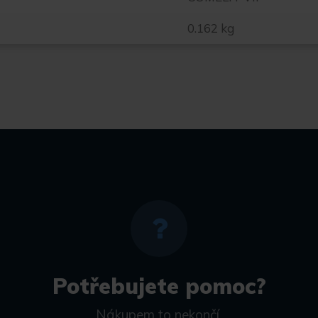
0.162 kg
Potřebujete pomoc?
Nákupem to nekončí.