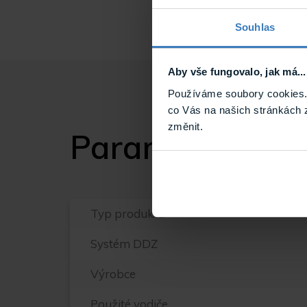
Souhlas
Aby vše fungovalo, jak má...
Používáme soubory cookies. 
co Vás na našich stránkách 
změnit.
Parametry
Typ produktu
Systém DDZ
Výrobce
Použité vodiče