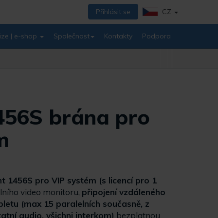
Přihlásit se
CZ
ize | e-shop
Společnost
Kontakty
Podpora
456S brána pro
m
1456S pro VIP systém (s licencí pro 1
álního video monitoru,
připojení vzdáleného
letu (max 15 paralelních současně, z
atní audio, všichni interkom)
bezplatnou