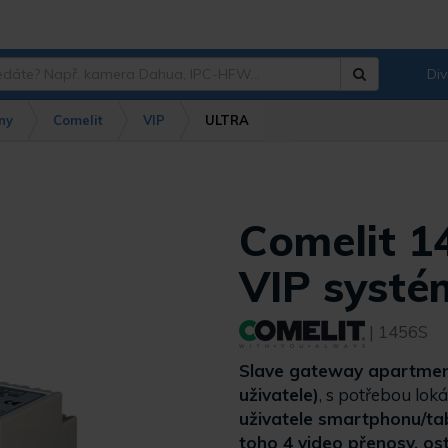
Div
Hledat
?
ny
Comelit
VIP
ULTRA
Comelit 1
VIP systé
| 1456S
Slave gateway apartment 
uživatele)
, s potřebou lok
uživatele smartphonu/tab
toho 4 video přenosy, ost