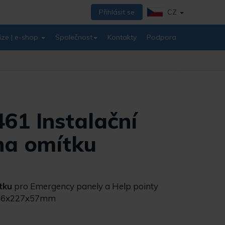
Přihlásit se
CZ
ize | e-shop
Společnost
Kontakty
Podpora
461 Instalační
na omítku
tku
pro Emergency panely a Help pointy
 176x227x57mm