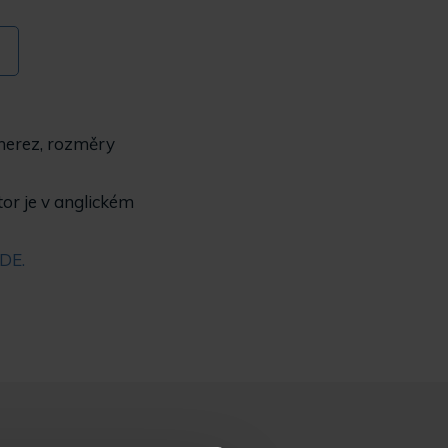
nerez, rozměry
tor je v anglickém
DE.