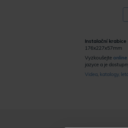
Instalační krabice
176x227x57mm
Vyzkoušejte
online
jazyce a je dostupn
Videa
,
katalogy, le