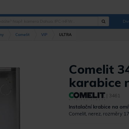
Div
Hledat
?
ny
Comelit
VIP
ULTRA
Comelit 3
karabice 
| 3461
Instalační krabice na omí
Comelit, nerez, rozměry