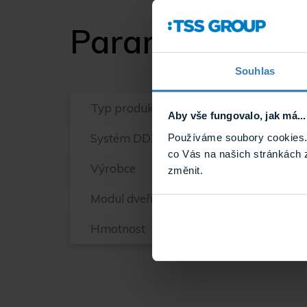
Parametry
Souhlas
Typ produktu
Aby vše fungovalo, jak má...
Systém DDZ
Používáme soubory cookies. 
co Vás na našich stránkách 
Výrobce
změnit.
Modul dveřní jednotky
Hmotnost