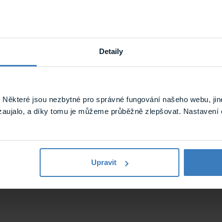
Detaily
Instalační příslušenství
Comelit
Některé jsou nezbytné pro správné fungování našeho webu, jin
zaujalo, a díky tomu je můžeme průběžně zlepšovat. Nastavení 
COMELIT
Instalační box
Upravit
1.094 kg