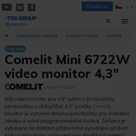
Přejít
Přihlásit se
CZ
k
YouTube
Linkedin
Facebook
hlavnímu
Vyhledávání
Přep
obsahu
OBJEKTY
zobra
navig
Zabezpečení objektů
Domácí telefony
Comelit
VI
Doprodej
Comelit Mini 6722W
video monitor 4,3"
| Mini 6722W
Bílý videomonitor pro VIP sytém s širokoúhlou
obrazovkou o úhlopříčce 4,3" značky
Comelit
.
Monitor je vybaven dotykovými tlačítky pro ovládání
zámku a volně programovatelné funkce. Zařízení je
vybaveno kontaktem přídavného vyzvánění od dveří
bytu a impulsním výstupem pro doplňkový externí