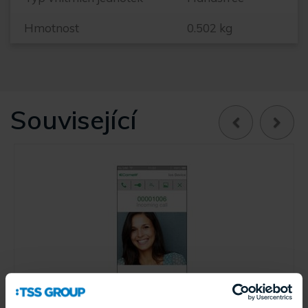
Hmotnost
0.502 kg
Související