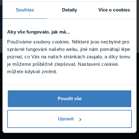
ComelitVIP Smartphone VIP aplikace
Souhlas
Detaily
Více o cookies
Comelit aplikace pro Android a iOS umožňující k jedné
Master zobrazovací jednotce připojit až 15 mobilních
klientů. Samozřejmostí jsou důležité funkce pevného ...
KATALOG
Aby vše fungovalo, jak má...
Na cestě
ComelitVIP
Používáme soubory cookies. Některé jsou nezbytné pro
správné fungování našeho webu, jiné nám pomáhají lépe
poznat, co Vás na našich stránkách zaujalo, a díky tomu
Návody a
je můžeme průběžně zlepšovat. Nastavení cookies
můžete kdykoli změnit.
podpora
Povolit vše
Datasheety
Upravit