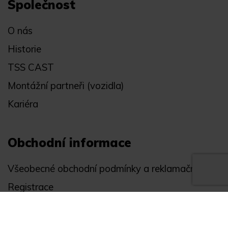
Společnost
O nás
Historie
TSS CAST
Montážní partneři (vozidla)
Kariéra
Obchodní informace
Všeobecné obchodní podmínky a reklamační řád
Registrace
Ochrana osobních údajů
Akce