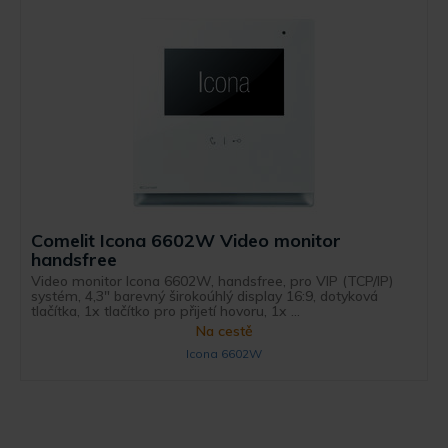
Comelit Icona 6602W Video monitor
handsfree
Video monitor Icona 6602W, handsfree, pro VIP (TCP/IP)
systém, 4,3" barevný širokoúhlý display 16:9, dotyková
tlačítka, 1x tlačítko pro přijetí hovoru, 1x ...
Na cestě
Icona 6602W