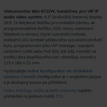
Videomonitor Mini 6722W, handsfree, pro VIP IP
audio video systém
, 4,3" širokoúhlý barevný display
16:9, 1x dotykové tlačítko pro ovládání zámku, 4x
programovatelné tlačítko, OSD menu, nastavení
hlasitosti a obrazu, různé vyzváněcí melodie,
indikační LED, kontakt přídavného vyzvánění od dveří
bytu, programování přes VIP manager, napájení
switchem 1440 nebo PoE 802.3af, bílý, montáž na
omítku (bez doplňkového inst. rámečku), rozměry
115 x 160 x 22 mm
Vyzkoušejte
online konfigurátor na stránkách
výrobce Comelit
. Konfigurátor je v anglickém jazyce
a je dostupný pouze po přihlášení.
Videa
,
katalogy, letáky
a
další materiály
najdete
přehledně na jednom místě
ZDE.