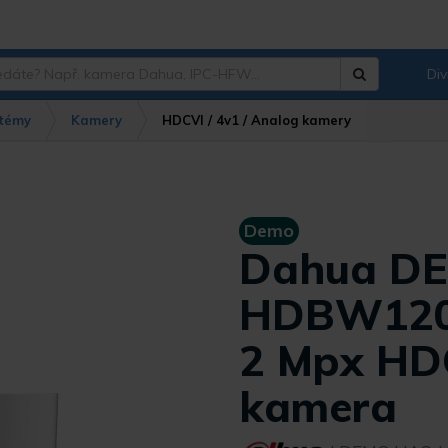
Div
Hledat
?
témy
Kamery
HDCVI / 4v1 / Analog kamery
Demo
Dahua D
HDBW120
2 Mpx HD
kamera