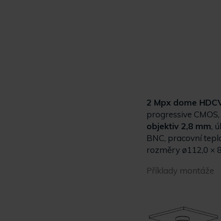
2 Mpx dome HDCV
progressive CMOS
objektiv 2,8 mm
, 
BNC, pracovní teplo
rozměry ø112,0 × 
Příklady montáže