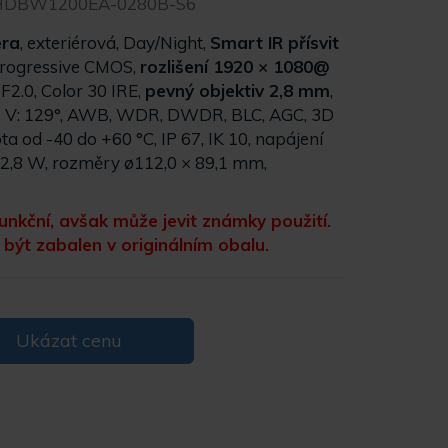
HDBW1200EA-0280B-S6
era
, exteriérová, Day/Night,
Smart IR přísvit
progressive CMOS,
rozlišení 1920 × 1080@
 / F2.0, Color 30 IRE,
pevný objektiv 2,8 mm
,
0°, V: 129°, AWB, WDR, DWDR, BLC, AGC, 3D
a od -40 do +60 °C, IP 67, IK 10, napájení
2,8 W, rozměry ø112,0 × 89,1 mm,
unkční, avšak může jevit známky použití.
být zabalen v originálním obalu.
Ukázat cenu