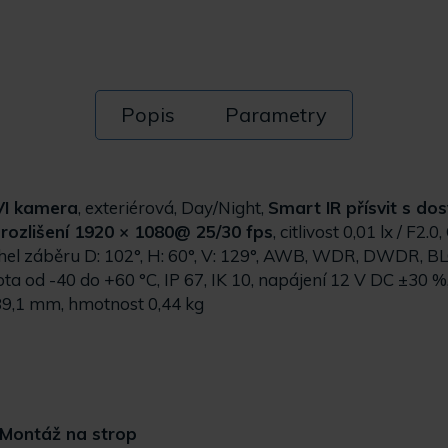
Popis
Parametry
I kamera
, exteriérová, Day/Night,
Smart IR přísvit s do
,
rozlišení 1920 × 1080@ 25/30 fps
, citlivost 0,01 lx / F2.
úhel záběru D: 102°, H: 60°, V: 129°, AWB, WDR, DWDR, BL
ta od -40 do +60 °C, IP 67, IK 10, napájení 12 V DC ±30 %
89,1 mm, hmotnost 0,44 kg
Montáž na strop