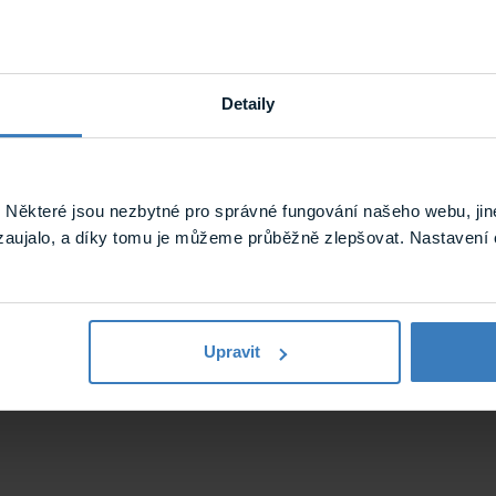
Adaptér pro montáž na sloup
PFA152-E
formací si přečtěte na
stránce výrobce.
Detaily
ogy.cz
Některé jsou nezbytné pro správné fungování našeho webu, jin
zaujalo, a díky tomu je můžeme průběžně zlepšovat. Nastavení 
Upravit