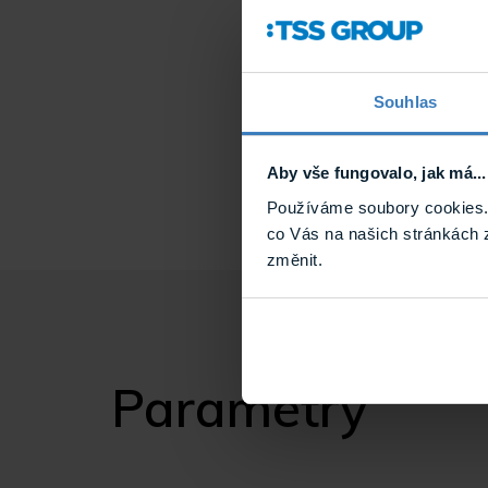
Více technických in
Souhlas
www.dahuatechnol
Aby vše fungovalo, jak má...
Používáme soubory cookies. 
co Vás na našich stránkách 
změnit.
Parametry