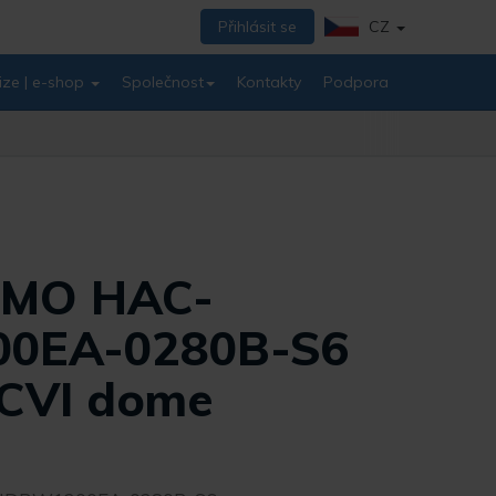
Přihlásit se
CZ
ize | e-shop
Společnost
Kontakty
Podpora
EMO HAC-
0EA-0280B-S6
CVI dome