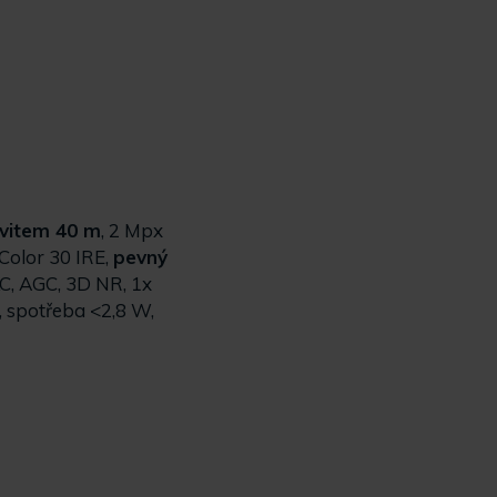
svitem 40 m
, 2 Mpx
0, Color 30 IRE,
pevný
C, AGC, 3D NR, 1x
, spotřeba <2,8 W,