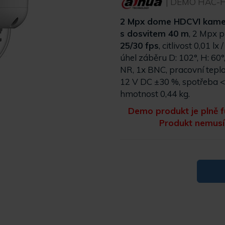
| DEMO HAC-
2 Mpx dome HDCVI kam
s dosvitem 40 m
, 2 Mpx 
25/30 fps
, citlivost 0,01 lx
úhel záběru D: 102°, H: 6
NR, 1x BNC, pracovní teplot
12 V DC ±30 %, spotřeba <
hmotnost 0,44 kg.
Demo produkt je plně f
Produkt nemusí 