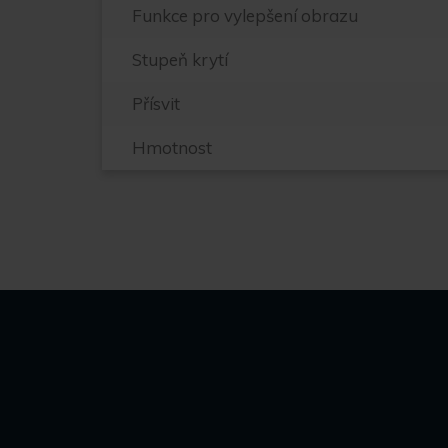
Funkce pro vylepšení obrazu
Stupeň krytí
Přísvit
Hmotnost