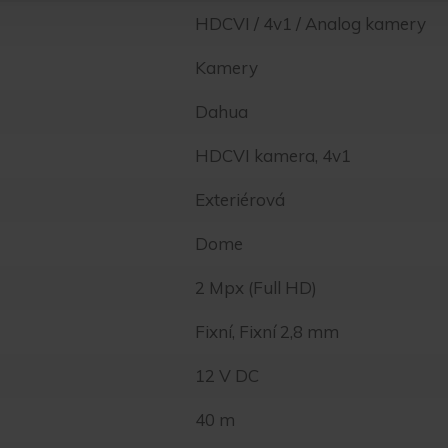
HDCVI / 4v1 / Analog kamery
Kamery
Dahua
HDCVI kamera, 4v1
Exteriérová
Dome
2 Mpx (Full HD)
Fixní, Fixní 2,8 mm
12 V DC
40 m