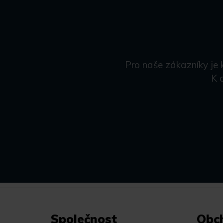
Pro naše zákazníky je 
K 
Společnost
Obc