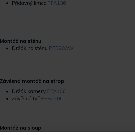
Přídavný límec
PFA136
Montáž na stěnu
Držák na stěnu
PFB203W
Závěsná montáž na strop
Držák kamery
PFA106
Závěsná tyč
PFB220C
Montáž na sloup
Držák na stěnu
PFB203W