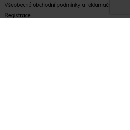
Všeobecné obchodní podmínky a reklamační řád
Registrace
Ochrana osobních údajů
Akce
Můj účet
Divize
Zabezpečení objektů
Autopříslušenství
GPS monitoring
Novinky
Zajímavosti