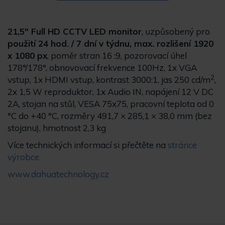
21,5" Full HD CCTV LED monitor
, uzpůsobený pro
použití 24 hod. / 7 dní v týdnu, max. rozlišení 1920
x 1080 px
, poměr stran 16 :9, pozorovací úhel
178°/178°, obnovovací frekvence 100Hz, 1x VGA
2
vstup, 1x HDMI vstup, kontrast 3000:1, jas 250 cd/m
,
2x 1,5 W reproduktor, 1x Audio IN, napájení 12 V DC
2A, stojan na stůl, VESA 75x75, pracovní teplota od 0
°C do +40 °C, rozměry 491,7 × 285,1 × 38,0 mm (bez
stojanu), hmotnost 2,3 kg
Více technických informací si přečtěte na
stránce
výrobce.
www.dahuatechnology.cz