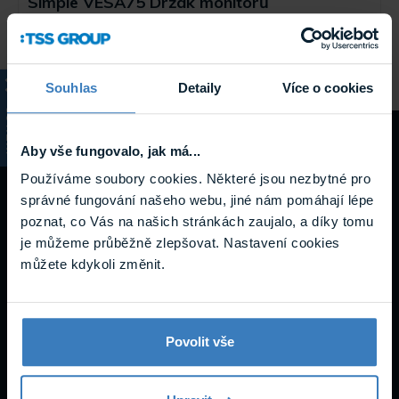
Simple VESA75 Držák monitorů
Držák monitoru 10-32", VESA 75 a VESA 100, náklon
+/-30°, natočen9 +/-60°, materiál ocel, nosnost 15 kg
Skladem
VESA75
Souhlas
Detaily
Více o cookies
KATALOG
Návody a
Aby vše fungovalo, jak má...
Používáme soubory cookies. Některé jsou nezbytné pro
podpora
správné fungování našeho webu, jiné nám pomáhají lépe
poznat, co Vás na našich stránkách zaujalo, a díky tomu
je můžeme průběžně zlepšovat. Nastavení cookies
můžete kdykoli změnit.
Datasheety
Povolit vše