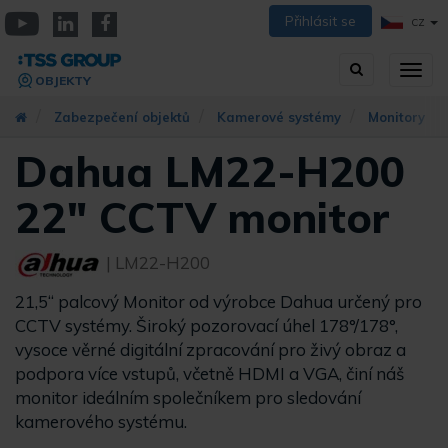
Přejít
Přihlásit se
CZ
k
YouTube
Linkedin
Facebook
hlavnímu
Vyhledávání
Přep
obsahu
OBJEKTY
zobra
navig
Zabezpečení objektů
Kamerové systémy
Monitory
Dahua LM22-H200
22" CCTV monitor
| LM22-H200
21,5“ palcový Monitor od výrobce Dahua určený pro
CCTV systémy. Široký pozorovací úhel 178°/178°,
vysoce věrné digitální zpracování pro živý obraz a
podpora více vstupů, včetně HDMI a VGA, činí náš
monitor ideálním společníkem pro sledování
kamerového systému.