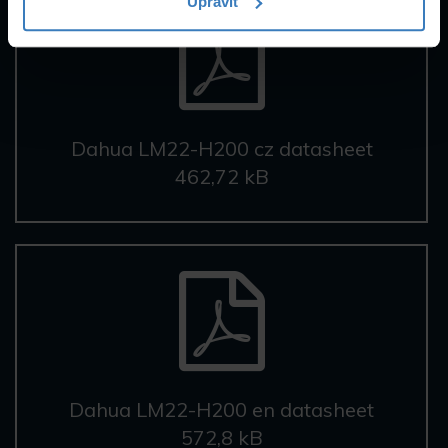
Upravit
Dahua LM22-H200 cz datasheet
462,72 kB
Dahua LM22-H200 en datasheet
572,8 kB