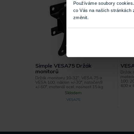
Používáme soubory cookies. 
co Vás na našich stránkách 
změnit.
Simple VESA75 Držák
VESA
monitorů
Držák 
materi
Držák monitoru 10-32", VESA 75 a
100, 2
VESA 100, náklon +/-30°, natočen9
400 x 
+/-60°, materiál ocel, nosnost 15 kg
Skladem
VESA75