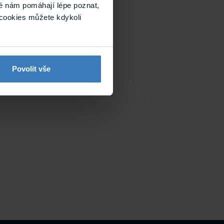
é nám pomáhají lépe poznat,
cookies můžete kdykoli
Povolit vše