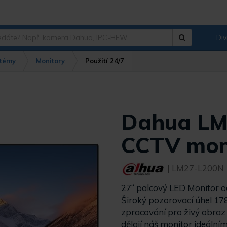
Div
Hledat
?
témy
Monitory
Použití 24/7
Dahua LM
CCTV mon
| LM27-L200N
27“ palcový LED Monitor 
Široký pozorovací úhel 178 
zpracování pro živý obraz
dělají náš monitor ideáln