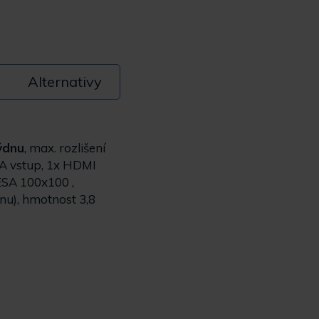
Alternativy
týdnu
, max. rozlišení
GA vstup, 1x HDMI
VESA 100x100 ,
nu), hmotnost 3,8