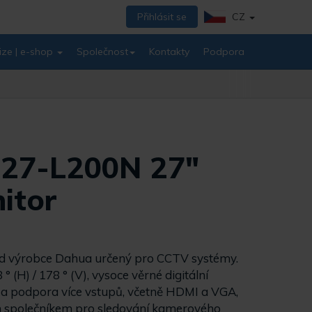
Přihlásit se
CZ
ize | e-shop
Společnost
Kontakty
Podpora
27-L200N 27"
itor
od výrobce Dahua určený pro CCTV systémy.
° (H) / 178 ° (V), vysoce věrné digitální
 a podpora více vstupů, včetně HDMI a VGA,
ím společníkem pro sledování kamerového