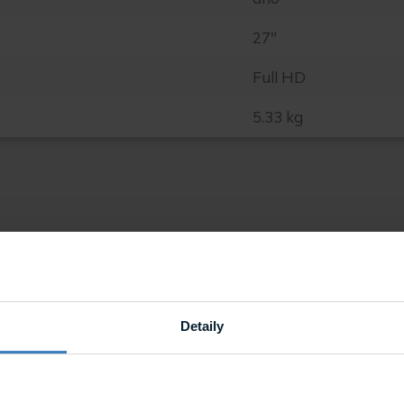
27"
Full HD
5.33 kg
Detaily