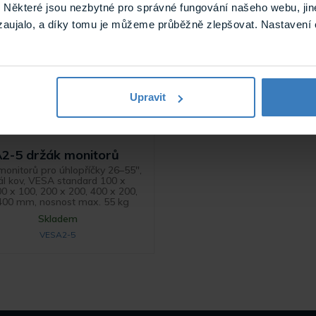
Některé jsou nezbytné pro správné fungování našeho webu, jin
zaujalo, a díky tomu je můžeme průběžně zlepšovat. Nastavení 
Upravit
2-5 držák monitorů
monitorů pro úhlopříčky 26–55",
ál kov, VESA standard 100 x
00 x 100, 200 x 200, 400 x 200,
400 mm, nosnost max. 55 kg
Skladem
VESA2-5