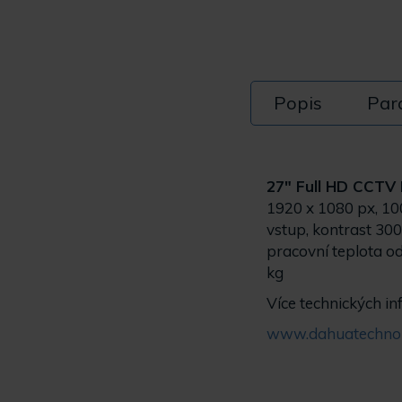
Popis
Par
27" Full HD CCTV
1920 x 1080 px, 10
vstup, kontrast 300
pracovní teplota o
kg
Více technických in
www.dahuatechnol