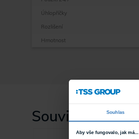
Úhlopříčky
Rozlišení
Hmotnost
Související
Souhlas
Aby vše fungovalo, jak má...