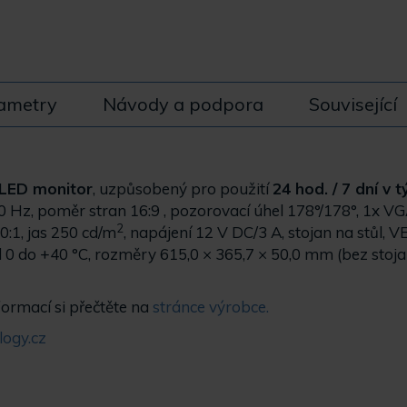
ametry
Návody a podpora
Související
 LED monitor
, uzpůsobený pro použití
24 hod. / 7 dní v 
0 Hz, poměr stran 16:9 , pozorovací úhel 178°/178°, 1x V
2
0:1, jas 250 cd/m
, napájení 12 V DC/3 A, stojan na stůl, 
d 0 do +40 °C, rozměry 615,0 × 365,7 × 50,0 mm (bez stoja
formací si přečtěte na
stránce výrobce.
ogy.cz