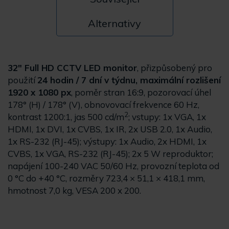
Alternativy
32" Full HD CCTV LED monitor
, přizpůsobený pro
použití
24 hodin / 7 dní v týdnu, maximální rozlišení
1920 x 1080 px
, poměr stran 16:9, pozorovací úhel
178° (H) / 178° (V), obnovovací frekvence 60 Hz,
2
kontrast 1200:1, jas 500 cd/m
; vstupy: 1x VGA, 1x
HDMI, 1x DVI, 1x CVBS, 1x IR, 2x USB 2.0, 1x Audio,
1x RS-232 (RJ-45); výstupy: 1x Audio, 2x HDMI, 1x
CVBS, 1x VGA, RS-232 (RJ-45); 2x 5 W reproduktor;
napájení 100-240 VAC 50/60 Hz, provozní teplota od
0 °C do +40 °C, rozměry 723,4 × 51,1 × 418,1 mm,
hmotnost 7,0 kg, VESA 200 x 200.