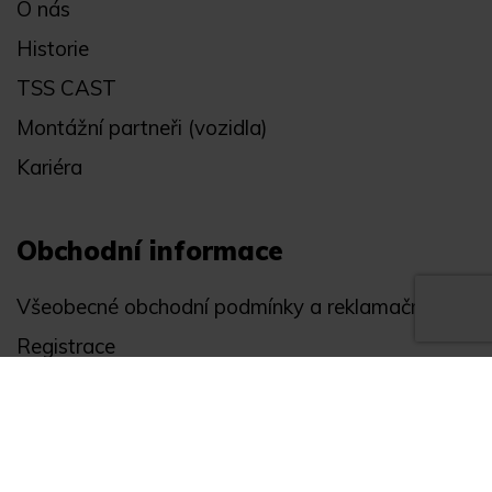
O nás
Historie
TSS CAST
Montážní partneři (vozidla)
Kariéra
Obchodní informace
Všeobecné obchodní podmínky a reklamační řád
Registrace
Ochrana osobních údajů
Akce
Můj účet