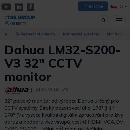
Přejít
Přihlásit se
CZ
k
YouTube
Linkedin
Facebook
hlavnímu
Vyhledávání
Přep
obsahu
OBJEKTY
zobra
navig
Zabezpečení objektů
Kamerové systémy
Monitory
Dahua LM32-S200-
V3 32" CCTV
monitor
| LM32-S200-V3
32“ palcový monitor od výrobce Dahua určený pro
CCTV systémy. Široký pozorovací úhel 178° (H) /
178° (V), vysoce kvalitní digitální zpracování pro živý
obraz a podpora více vstupů, včetně HDMI, VGA, DVI,
CVBS, RS-232, ... dělají náš monitor ideálním