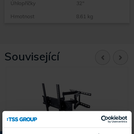
Úhlopříčky
32"
Hmotnost
8.61 kg
Související