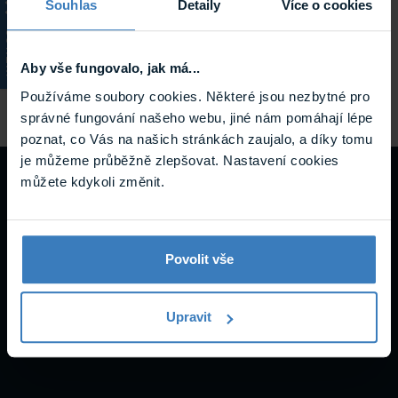
Souhlas
Detaily
Více o cookies
VESA2-5 držák monitorů
KATALOG
Držák monitorů pro úhlopříčky 26–55", materiál kov, VESA
standard 100 x 100, 200 x 100, 200 x 200, 400 x 200, 400 x
Aby vše fungovalo, jak má...
400 mm, nosnost max. 55 kg
Skladem
Používáme soubory cookies. Některé jsou nezbytné pro
VESA2-5
správné fungování našeho webu, jiné nám pomáhají lépe
poznat, co Vás na našich stránkách zaujalo, a díky tomu
je můžeme průběžně zlepšovat. Nastavení cookies
Návody a
můžete kdykoli změnit.
podpora
Povolit vše
Upravit
Datasheety