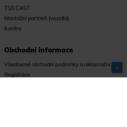
TSS CAST
Montážní partneři (vozidla)
Kariéra
Obchodní informace
Všeobecné obchodní podmínky a reklamační řád
Registrace
Ochrana osobních údajů
Akce
Můj účet
Divize