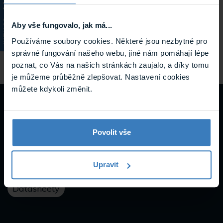
Provedení
do racku, stolní
KATALOG
Aby vše fungovalo, jak má...
Hmotnost
4.6 kg
Používáme soubory cookies. Některé jsou nezbytné pro
správné fungování našeho webu, jiné nám pomáhají lépe
poznat, co Vás na našich stránkách zaujalo, a díky tomu
je můžeme průběžně zlepšovat. Nastavení cookies
můžete kdykoli změnit.
Návody a
podpora
Povolit vše
Upravit
Datasheety