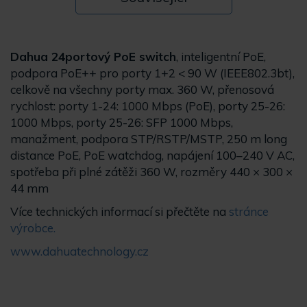
Dahua 24portový PoE switch
, inteligentní PoE,
podpora PoE++ pro porty 1+2 < 90 W (IEEE802.3bt),
celkově na všechny porty max. 360 W, přenosová
rychlost: porty 1-24: 1000 Mbps (PoE), porty 25-26:
1000 Mbps, porty 25-26: SFP 1000 Mbps,
manažment, podpora STP/RSTP/MSTP, 250 m long
distance PoE, PoE watchdog, napájení 100–240 V AC,
spotřeba při plné zátěži 360 W, rozměry 440 × 300 ×
44 mm
Více technických informací si přečtěte na
stránce
výrobce.
www.dahuatechnology.cz