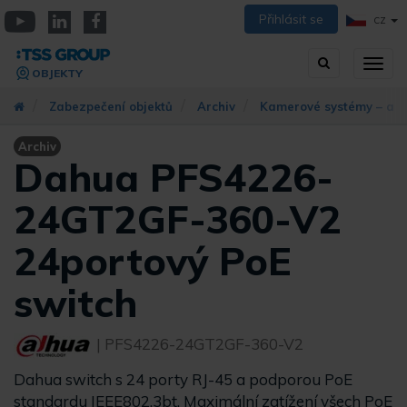
Přejít
Přihlásit se
CZ
k
YouTube
Linkedin
Facebook
hlavnímu
Vyhledávání
Přep
obsahu
OBJEKTY
zobra
navig
Zabezpečení objektů
Archiv
Kamerové systémy – arc
Archiv
Dahua PFS4226-
24GT2GF-360-V2
24portový PoE
switch
| PFS4226-24GT2GF-360-V2
Dahua switch s 24 porty RJ-45 a podporou PoE
standardu IEEE802.3bt. Maximální zatížení všech PoE