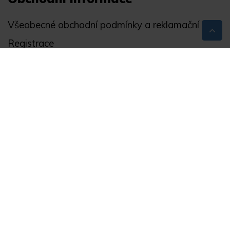
Všeobecné obchodní podmínky a reklamační řád
Registrace
Ochrana osobních údajů
Akce
Můj účet
Divize
Zabezpečení objektů
Autopříslušenství
GPS monitoring
Novinky