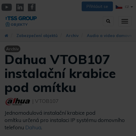
Přejít
Přihlásit se
CZ
k
YouTube
Linkedin
Facebook
hlavnímu
Vyhledávání
Přep
obsahu
OBJEKTY
zobra
navig
Zabezpečení objektů
Archiv
Audio a video domovní t
Archiv
Dahua VTOB107
instalační krabice
pod omítku
| VTOB107
Jednomodulová instalační krabice pod
omítku určená pro instalaci IP systému domovního
telefonu
Dahua
.