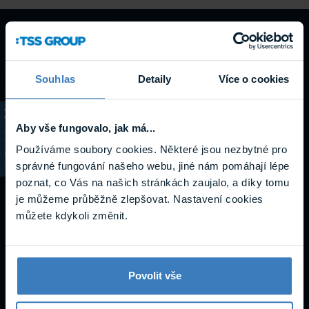
Návody a
podpora
Souhlas
Detaily
Více o cookies
Aby vše fungovalo, jak má...
KATALOG
Používáme soubory cookies. Některé jsou nezbytné pro
Datasheety
správné fungování našeho webu, jiné nám pomáhají lépe
poznat, co Vás na našich stránkách zaujalo, a díky tomu
je můžeme průběžně zlepšovat. Nastavení cookies
můžete kdykoli změnit.
Povolit vše