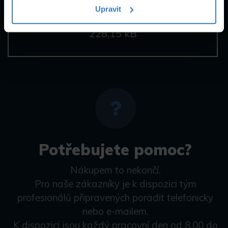
Upravit
Dahua VTOB107 en datasheet
228,15 kB
Potřebujete pomoc?
Nákupem to nekončí.
Pro naše zákazníky je k dispozici tým
profesionálů připravených poradit telefonicky
nebo e-mailem.
K dispozici jsou každý pracovní den od 8.00 do