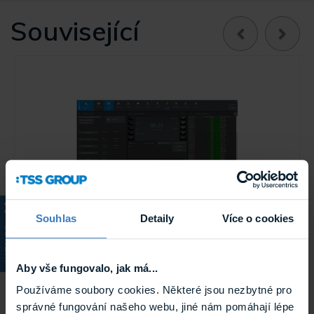
Související
Souhlas
Detaily
Více o cookies
KATALOG
Entry Edo3 50 Docházkový software
Třetí verze docházkového systému EDO přináší značná
vylepšení při zachování stávající funkcionality. Docházkový
Aby vše fungovalo, jak má...
software ver.3 i nadále provádí základní ...
Používáme soubory cookies. Některé jsou nezbytné pro
Na cestě
správné fungování našeho webu, jiné nám pomáhají lépe
Edo3 50