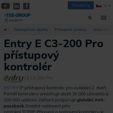
Přejít
Přihlásit se
CZ
k
YouTube
Linkedin
Facebook
hlavnímu
Vyhledávání
Přep
obsahu
OBJEKTY
zobra
navig
Zabezpečení objektů
Přístupové systémy
Green Labe
Entry E C3-200 Pro
přístupový
kontrolér
| E C3-200 Pro
ENTRY
IP přístupový kontroler pro ovládání 2 dveří.
Paměť kontroleru umožňuje uložit 30 000 uživatelů a
100 000 událostí. Zařízení podporuje
globální Anti-
passback
. Snadné nastavení přes
protokol TCP/IP. Připojení a nastavení kontroleru je