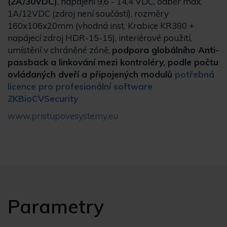
(2A/30VDC)
, napájení 9,6 - 14,4 VDC, odběr max.
1A/12VDC (zdroj není součástí), rozměry
160x106x20mm (vhodná inst. Krabice KR380 +
napájecí zdroj HDR-15-15), interiérové použití,
umístění v chráněné zóně,
podpora globálního Anti-
passback a linkování mezi kontroléry, podle počtu
ovládaných dveří a připojených modulů
potřebná
licence pro profesionální software
ZKBioCVSecurity
www.pristupovesystemy.eu
Parametry