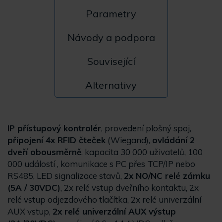
Parametry
Návody a podpora
Související
Alternativy
IP přístupový kontrolér
, provedení plošný spoj,
připojení 4x RFID čteček
(Wiegand),
ovládání 2
dveří obousměrně
, kapacita 30 000 uživatelů, 100
000 událostí , komunikace s PC přes TCP/IP nebo
RS485, LED signalizace stavů,
2x NO/NC relé zámku
(5A / 30VDC)
, 2x relé vstup dveřního kontaktu, 2x
relé vstup odjezdového tlačítka, 2x relé univerzální
AUX vstup,
2x relé univerzální AUX výstup