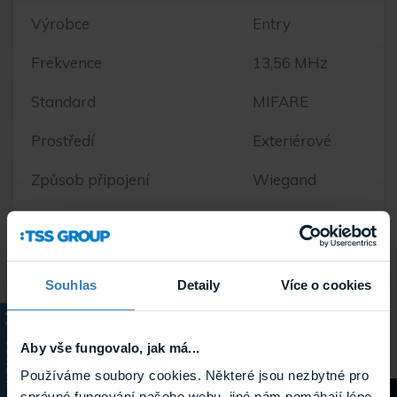
Výrobce
Entry
Frekvence
13,56 MHz
Standard
MIFARE
Prostředí
Exteriérové
Způsob připojení
Wiegand
Krytí
IP 65
Způsob identifikace
Karta
Souhlas
Detaily
Více o cookies
Hmotnost
0.159 kg
Aby vše fungovalo, jak má...
KATALOG
Používáme soubory cookies. Některé jsou nezbytné pro
správné fungování našeho webu, jiné nám pomáhají lépe