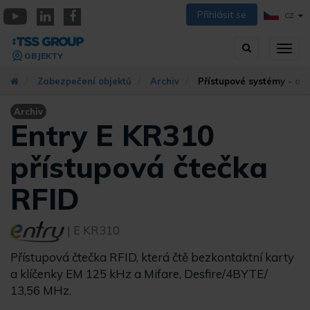
Přejít
Přihlásit se
CZ
k
YouTube
Linkedin
Facebook
hlavnímu
Vyhledávání
Přep
obsahu
OBJEKTY
zobra
navig
Zabezpečení objektů
Archiv
Přístupové systémy - arc
Archiv
Entry E KR310
přístupová čtečka
RFID
| E KR310
Přístupová čtečka RFID, která čtě bezkontaktní karty
a klíčenky EM 125 kHz a Mifare, Desfire/4BYTE/
13,56 MHz.