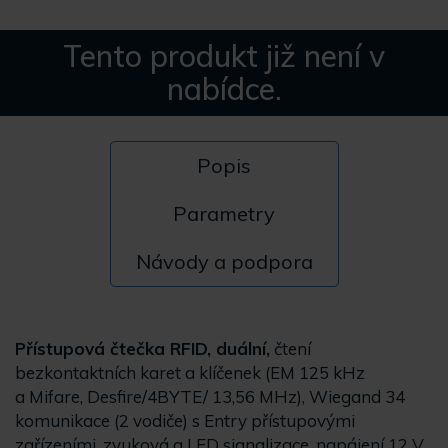
Tento produkt již není v
nabídce.
Popis
Parametry
Návody a podpora
Přístupová čtečka RFID, duální,
čtení
bezkontaktních karet a klíčenek (EM 125 kHz
a Mifare, Desfire/4BYTE/ 13,56 MHz), Wiegand 34
komunikace (2 vodiče) s Entry přístupovými
zařízeními, zvuková a LED signalizace, napájení 12 V