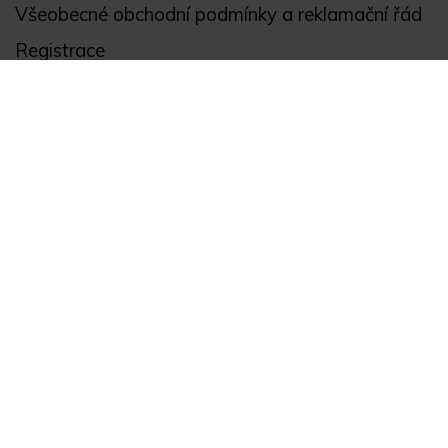
Všeobecné obchodní podmínky a reklamační řád
Registrace
Ochrana osobních údajů
Akce
Můj účet
Divize
Zabezpečení objektů
Autopříslušenství
GPS monitoring
Novinky
Zajímavosti