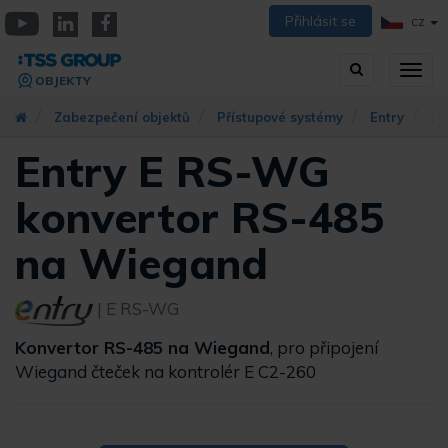
Přejít
Přihlásit se
CZ
k
YouTube
Linkedin
Facebook
hlavnímu
Vyhledávání
Přep
obsahu
OBJEKTY
zobra
navig
Zabezpečení objektů
Přístupové systémy
Entry
Ac
Entry E RS-WG
konvertor RS-485
na Wiegand
| E RS-WG
Konvertor RS-485 na Wiegand
, pro připojení
Wiegand čteček na kontrolér E C2-260