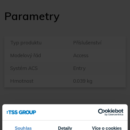
Parametry
Typ produktu
Příslušenství
Modelový řád
Access
Systém ACS
Entry
Hmotnost
0.039 kg
Související
Souhlas
Detaily
Více o cookies