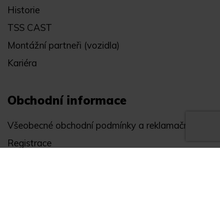
Historie
TSS CAST
Montážní partneři (vozidla)
Kariéra
Obchodní informace
Všeobecné obchodní podmínky a reklamační řád
Registrace
Ochrana osobních údajů
Akce
Můj účet