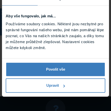
Aby vše fungovalo, jak má...
KATALOG
Používáme soubory cookies. Některé jsou nezbytné pro
správné fungování našeho webu, jiné nám pomáhají lépe
poznat, co Vás na našich stránkách zaujalo, a díky tomu
je můžeme průběžně zlepšovat. Nastavení cookies
můžete kdykoli změnit.
Entry E C2-260 IP přístupový kontrolér
IP přístupový kontrolér umožňuje připojit čtyři RFID čtečky
Povolit vše
přes RS-485 nebo přes převodníky E RS-WG čtečky s
rozhraním Wiegand. Kontrolér umožňuje obousměrné ...
Skladem
Upravit
E C2-260