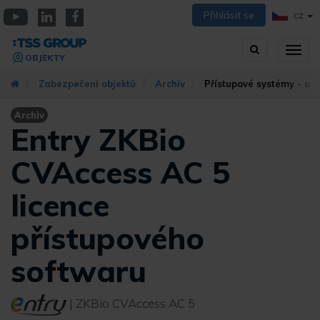
Přejít
Přihlásit se
CZ
k
YouTube
Linkedin
Facebook
hlavnímu
Vyhledávání
Přep
obsahu
OBJEKTY
zobra
navig
Zabezpečení objektů
Archiv
Přístupové systémy - arc
Archiv
Entry ZKBio
CVAccess AC 5
licence
přístupového
softwaru
| ZKBio CVAccess AC 5