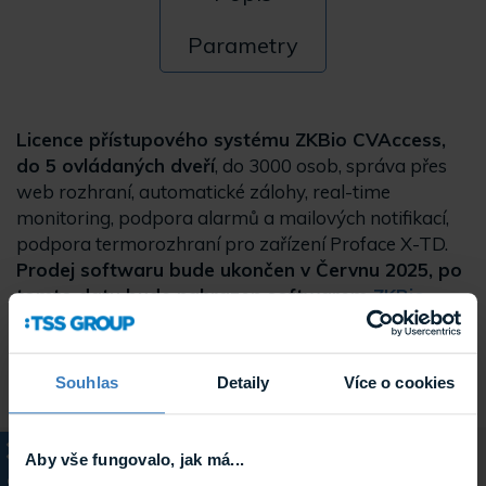
Parametry
Licence přístupového systému ZKBio CVAccess,
do 5 ovládaných dveří
, do 3000 osob, správa přes
web rozhraní, automatické zálohy, real-time
monitoring, podpora alarmů a mailových notifikací,
podpora termorozhraní pro zařízení Proface X-TD.
Prodej softwaru bude ukončen v Červnu 2025, po
tomto datu bude nahrazen softwarem
ZKBio
CVSecurity
.
Souhlas
Detaily
Více o cookies
Aby vše fungovalo, jak má...