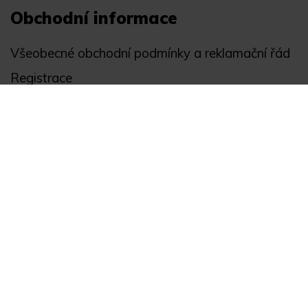
Obchodní informace
Všeobecné obchodní podmínky a reklamační řád
Registrace
Ochrana osobních údajů
Akce
Můj účet
Divize
Zabezpečení objektů
Autopříslušenství
GPS monitoring