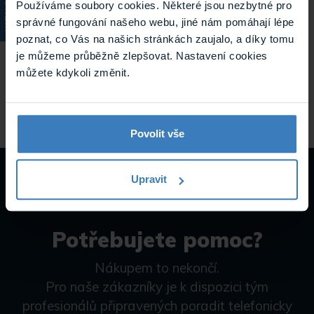
KATALOG
Používáme soubory cookies. Některé jsou nezbytné pro
Parametry
správné fungování našeho webu, jiné nám pomáhají lépe
poznat, co Vás na našich stránkách zaujalo, a díky tomu
je můžeme průběžně zlepšovat. Nastavení cookies
můžete kdykoli změnit.
Hmotnost
0.001 kg
Povolit vše
Upravit
Potřebujete pomoc?
Nákupem to nekončí.
Pro naše zákazníky je k dispozici tým
profesionálů připravených poradit telefonicky