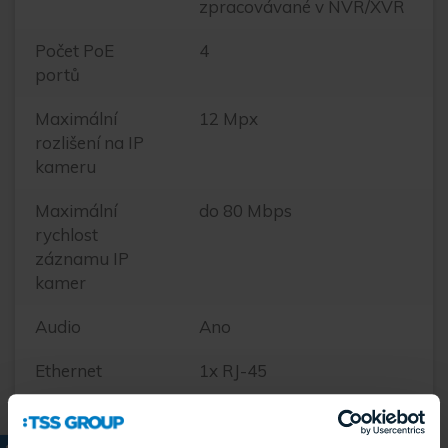
zpracovávané v NVR/XVR
Počet PoE
4
portů
Maximální
12 Mpx
rozlišení na IP
kameru
Maximální
do 80 Mbps
rychlost
záznamu IP
kamer
Audio
Ano
Ethernet
1x RJ-45
Provedení
Stolní