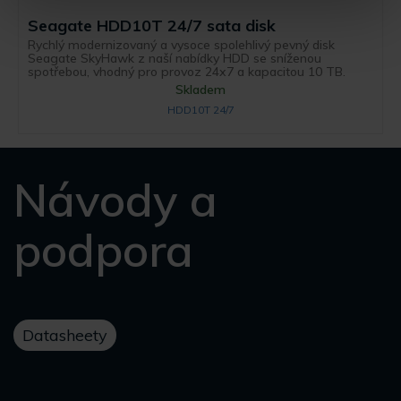
Seagate HDD10T 24/7 sata disk
Rychlý modernizovaný a vysoce spolehlivý pevný disk
Seagate SkyHawk z naší nabídky HDD se sníženou
spotřebou, vhodný pro provoz 24x7 a kapacitou 10 TB.
Skladem
HDD10T 24/7
Návody a
podpora
Datasheety