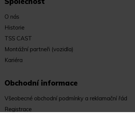
Společnost
O nás
Historie
TSS CAST
Montážní partneři (vozidla)
Kariéra
Obchodní informace
Všeobecné obchodní podmínky a reklamační řád
Registrace
Ochrana osobních údajů
Akce