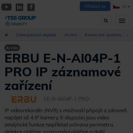
Přejít
Přihlásit se
CZ
k
YouTube
Linkedin
Facebook
hlavnímu
Vyhledávání
Přep
obsahu
OBJEKTY
zobra
navig
Zabezpečení objektů
Archiv
Kamerové systémy – arc
Archiv
ERBU E-N-AI04P-1
PRO IP záznamové
zařízení
| E-N-AI04P-1 PRO
IP videorekordér (NVR) s možností připojit a zároveň
napájet až 4 IP kamery. K dispozici jsou video
analytické funkce například ochrana perimetru,
detekce obličeje, rozpoznání obličeje a další.