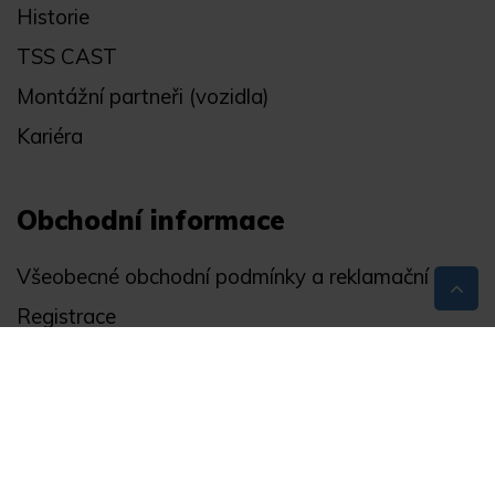
Historie
TSS CAST
Montážní partneři (vozidla)
Kariéra
Obchodní informace
Všeobecné obchodní podmínky a reklamační řád
Registrace
Ochrana osobních údajů
Akce
Můj účet