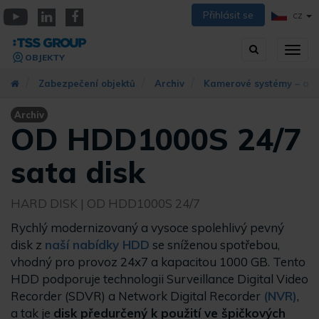
Přejít
Přihlásit se
CZ
k
YouTube
Linkedin
Facebook
hlavnímu
Vyhledávání
Přep
obsahu
OBJEKTY
zobra
navig
Zabezpečení objektů
Archiv
Kamerové systémy – arc
Archiv
OD HDD1000S 24/7
sata disk
HARD DISK
| OD HDD1000S 24/7
Rychlý modernizovaný a vysoce spolehlivý pevný
disk z
naší nabídky HDD
se sníženou spotřebou,
vhodný pro provoz 24x7 a kapacitou 1000 GB. Tento
HDD podporuje technologii Surveillance Digital Video
Recorder (SDVR) a Network Digital Recorder
(NVR)
,
a tak je
disk předurčený k použití ve špičkových