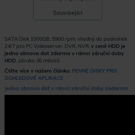
Související
SATA Disk 1000GB, 5900 rpm, vhodný do podmínek
24/7 pro PC Videoserver, DVR, NVR,
v ceně HDD je
jedna obnova dat zdarma v rámci záruční doby
HDD
, záruka 36 měsíců
Čtěte více v našem článku:
PEVNÉ DISKY PRO
DOHLEDOVÉ APLIKACE
Jedna obnova dat v rámci záruční doby zadarma