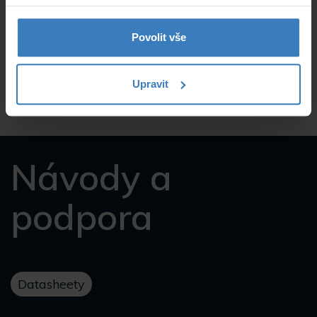
Parametry
Povolit vše
Hmotnost
0.6 kg
Upravit
Návody a
podpora
Datasheety