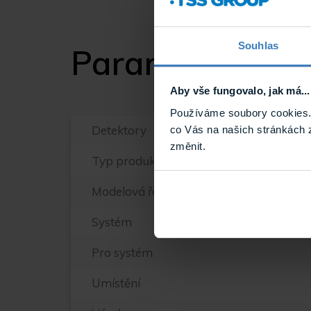
Souhlas
Parametry
Aby vše fungovalo, jak má...
Používáme soubory cookies. 
Detektory
co Vás na našich stránkách 
změnit.
Typ produktu
Modelová řada Paradox
Systém
Pro systém
Umístění