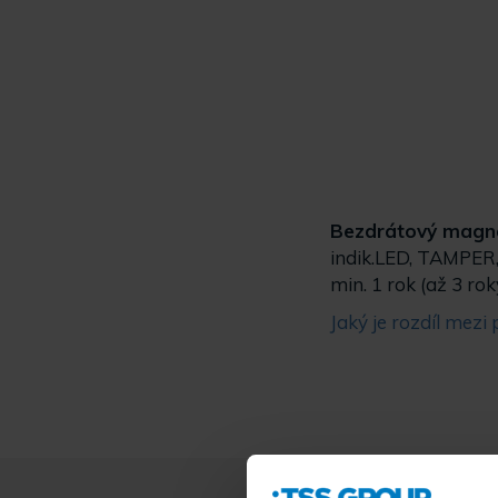
Bezdrátový magnet
indik.LED, TAMPER,
min. 1 rok (až 3 rok
Jaký je rozdíl mez