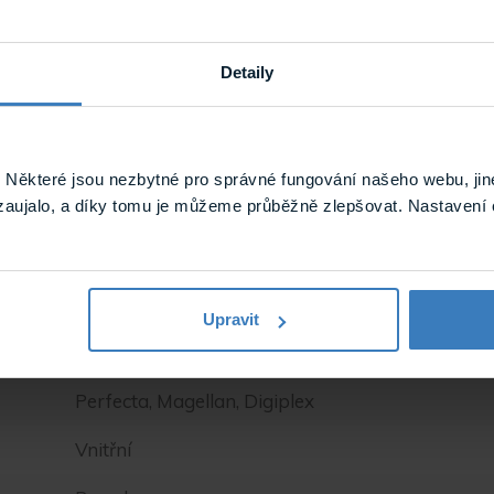
Detaily
Některé jsou nezbytné pro správné fungování našeho webu, jin
Bezdrátové snímače, Bezdrátové, Magnetické ko
zaujalo, a díky tomu je můžeme průběžně zlepšovat. Nastavení 
Snímače a detektory
Magellan, Digiplex, Spectra
Upravit
Paradox
Perfecta, Magellan, Digiplex
Vnitřní