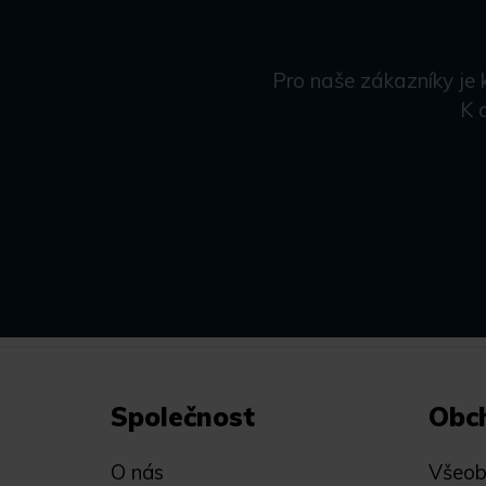
Pro naše zákazníky je 
K 
Společnost
Obc
O nás
Všeob