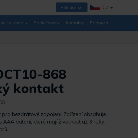
Přihlásit se
CZ
ize | e-shop
Společnost
Kontakty
Podpora
DCT10-868
ý kontakt
68
 pro bezdrátové zapojení. Zařízení obsahuje
 AAA baterií, které mají životnost až 3 roky.
trů.