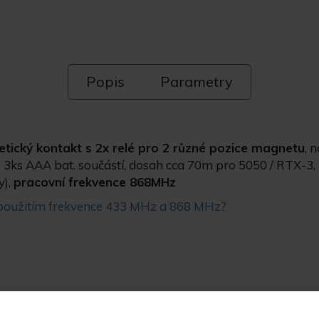
Popis
Parametry
ický kontakt s 2x relé pro 2 různé pozice magnetu
, 
 3ks AAA bat. součástí, dosah cca 70m pro 5050 / RTX-3, ž
y),
pracovní frekvence 868MHz
i použitím frekvence 433 MHz a 868 MHz?