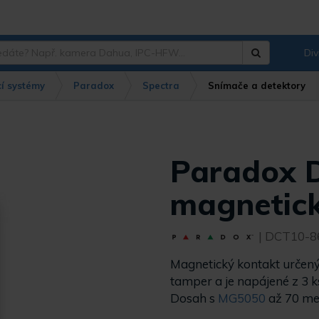
Div
Hledat
?
í systémy
Paradox
Spectra
Snímače a detektory
Paradox 
magnetick
| DCT10-8
Magnetický kontakt určený
tamper a je napájené z 3 ks
Dosah s
MG5050
až 70 me