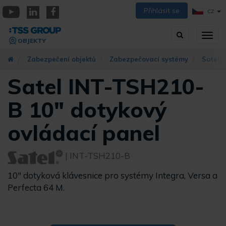
Přejít
Přihlásit se
CZ
k
YouTube
Linkedin
Facebook
hlavnímu
Vyhledávání
Přep
obsahu
OBJEKTY
zobra
navig
Zabezpečení objektů
Zabezpečovací systémy
Satel
Satel INT-TSH210-
B 10" dotykový
ovládací panel
| INT-TSH210-B
10" dotyková klávesnice pro systémy Integra, Versa a
Perfecta 64 M.