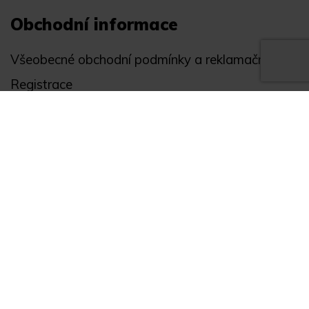
Obchodní informace
Všeobecné obchodní podmínky a reklamační řád
Registrace
Ochrana osobních údajů
Akce
Můj účet
Divize
Zabezpečení objektů
Autopříslušenství
GPS monitoring