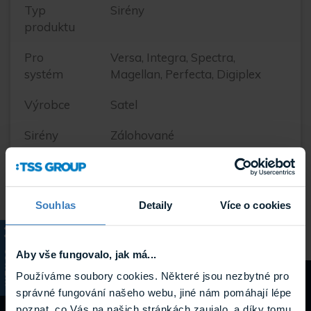
Typ
Sirény
produktu
Pro
Versa, Integra, Spectra,
systém
Magellan, Perfecta, Digiplex
Výrobce
Satel
Sirény
Zálohované
Umístění
Vnitřní
Hmotnost
0.208 kg
Souhlas
Detaily
Více o cookies
Aby vše fungovalo, jak má...
KATALOG
Používáme soubory cookies. Některé jsou nezbytné pro
Návody a
správné fungování našeho webu, jiné nám pomáhají lépe
poznat, co Vás na našich stránkách zaujalo, a díky tomu