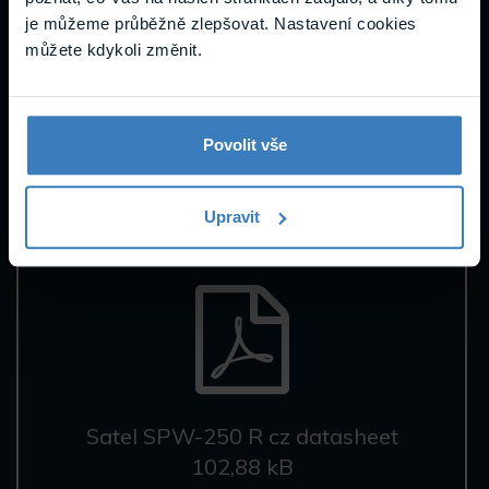
podpora
je můžeme průběžně zlepšovat. Nastavení cookies
můžete kdykoli změnit.
Povolit vše
Datasheety
Marketingové materiály
Upravit
Satel SPW-250 R cz datasheet
102,88 kB