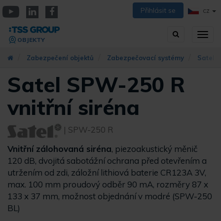
Přejít
Přihlásit se
CZ
k
YouTube
Linkedin
Facebook
hlavnímu
Vyhledávání
Přep
obsahu
OBJEKTY
zobra
navig
Zabezpečení objektů
Zabezpečovací systémy
Satel
Satel SPW-250 R
vnitřní siréna
| SPW-250 R
Vnitřní zálohovaná siréna
, piezoakustický měnič
120 dB, dvojitá sabotážní ochrana před otevřením a
utržením od zdi, záložní lithiová baterie CR123A 3V,
max. 100 mm proudový odběr 90 mA, rozměry 87 x
133 x 37 mm, možnost objednání v modré (SPW-250
BL)