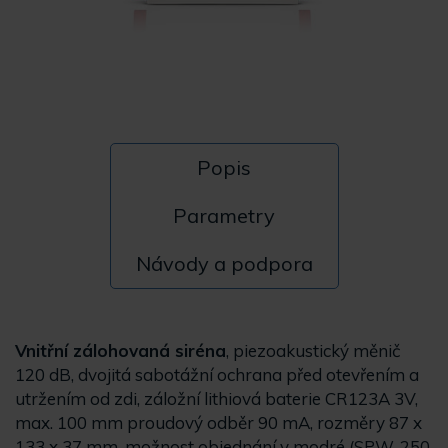
Popis
Parametry
Návody a podpora
Vnitřní zálohovaná siréna
, piezoakustický měnič
120 dB, dvojitá sabotážní ochrana před otevřením a
utržením od zdi, záložní lithiová baterie CR123A 3V,
max. 100 mm proudový odběr 90 mA, rozměry 87 x
133 x 37 mm, možnost objednání v modré (SPW-250