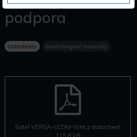
Návody a
podpora
Datasheety
Marketingové materiály
Satel VERSA-LCDM-WHcz datasheet
115,8 kB