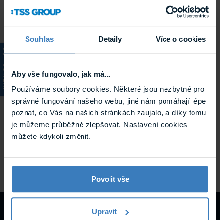
Souhlas
Detaily
Více o cookies
KATALOG
Aby vše fungovalo, jak má...
Používáme soubory cookies. Některé jsou nezbytné pro
správné fungování našeho webu, jiné nám pomáhají lépe
10 až 30 vstupov, 4 výstupy na doske, 2
poznat, co Vás na našich stránkách zaujalo, a díky tomu
výstupy na napájanie, možnosť rozšírenia na
je můžeme průběžně zlepšovat. Nastavení cookies
12 výstupov
můžete kdykoli změnit.
Základná doska zabezpečovacej ústredne VERSA pre 10
až 30 vstupov, ...
Skladem
VERSA 10 SK
Povolit vše
Upravit