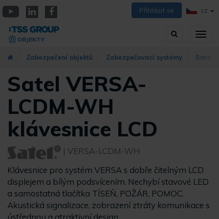
Přejít
Přihlásit se
CZ
k
YouTube
Linkedin
Facebook
hlavnímu
Vyhledávání
Přep
obsahu
OBJEKTY
zobra
navig
Zabezpečení objektů
Zabezpečovací systémy
Satel
Satel VERSA-
LCDM-WH
klávesnice LCD
| VERSA-LCDM-WH
Klávesnice pro systém VERSA s dobře čitelným LCD
displejem a bílým podsvícením. Nechybí stavové LED
a samostatná tlačítka TÍSEŇ, POŽÁR, POMOC.
Akustická signalizace, zobrazení ztráty komunikace s
ústřednou a atraktivní design.