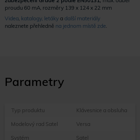
zabezpečení Grade 2 podle EN50131,
max. odběr
proudu 60 mA, rozměry 139 x 124 x 22 mm
Videa
,
katalogy, letáky
a
další materiály
naleznete přehledně
na jednom místě zde
.
Parametry
Typ produktu
Klávesnice a obsluha
Modelový rad Satel
Versa
Systém
Satel