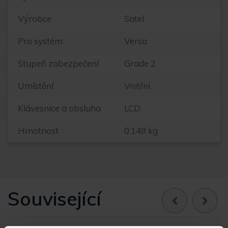
Výrobce
Satel
Pro systém
Versa
Stupeň zabezpečení
Grade 2
Umístění
Vnitřní
Klávesnice a obsluha
LCD
Hmotnost
0.149 kg
Související