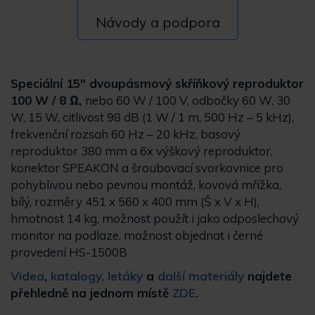
Návody a podpora
Speciální 15" dvoupásmový skříňkový reproduktor
100 W / 8 Ω,
nebo 60 W / 100 V, odbočky 60 W, 30
W, 15 W, citlivost 98 dB (1 W / 1 m, 500 Hz – 5 kHz),
frekvenční rozsah 60 Hz – 20 kHz, basový
reproduktor 380 mm a 6x výškový reproduktor,
konektor SPEAKON a šroubovací svorkovnice pro
pohyblivou nebo pevnou montáž, kovová mřížka,
bílý, rozměry 451 x 560 x 400 mm (Š x V x H),
hmotnost 14 kg, možnost použít i jako odposlechový
monitor na podlaze, možnost objednat i černé
provedení HS-1500B
Videa
,
katalogy, letáky
a
další materiály
najdete
přehledně na jednom místě
ZDE
.