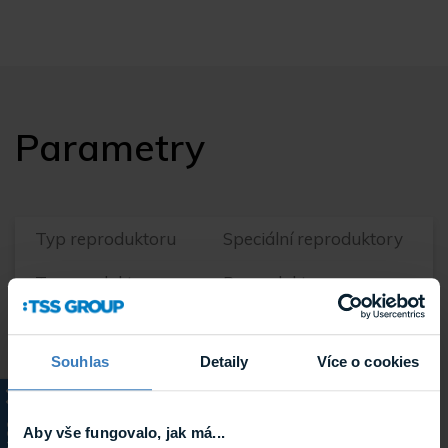
Parametry
Typ reproduktoru
Speciální reproduktory
Typ produktu
Reproduktory
Systém
Komerční audio
Souhlas
Detaily
Více o cookies
Výrobce
TOA
Hmotnost
18.6 kg
KATALOG
Aby vše fungovalo, jak má...