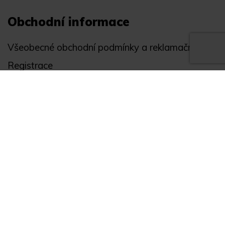
Obchodní informace
Všeobecné obchodní podmínky a reklamační řád
Registrace
Ochrana osobních údajů
Akce
Můj účet
Divize
Zabezpečení objektů
Autopříslušenství
GPS monitoring