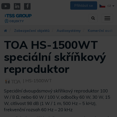
Přejít
Přihlásit se
CZ
k
YouTube
Linkedin
Facebook
hlavnímu
Vyhledávání
Přep
obsahu
OBJEKTY
zobra
navig
Zabezpečení objektů
Audiosystémy
Komerční audio
TOA HS-1500WT
speciální skříňkový
reproduktor
| HS-1500WT
Speciální dvoupásmový skříňkový reproduktor 100
W / 8 Ω, nebo 60 W / 100 V, odbočky 60 W, 30 W, 15
W, citlivost 98 dB (1 W / 1 m, 500 Hz – 5 kHz),
frekvenční rozsah 60 Hz – 20 kHz