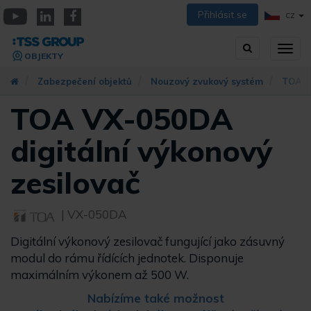
Přejít
Přihlásit se
CZ
k
YouTube
Linkedin
Facebook
hlavnímu
Vyhledávání
Přep
obsahu
OBJEKTY
zobra
navig
Zabezpečení objektů
Nouzový zvukový systém
TOA s
TOA VX-050DA
digitální výkonový
zesilovač
| VX-050DA
Digitální výkonový zesilovač fungující jako zásuvný
modul do rámu řídících jednotek. Disponuje
maximálním výkonem až 500 W.
Nabízíme také možnost