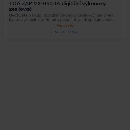
TOA ZAP VX-050DA digitální výkonový
zesilovač
Uvažujete o koupi digitální výkonový zesilovač, ale chtěli
byste si ji nejdřív pořádně vyzkoušet, jestli splňuje vaše ...
Na cestě
ZAP VX-050DA