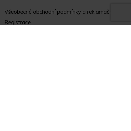
Všeobecné obchodní podmínky a reklamační řád
Registrace
Ochrana osobních údajů
Akce
Můj účet
Divize
Zabezpečení objektů
Autopříslušenství
GPS monitoring
Novinky