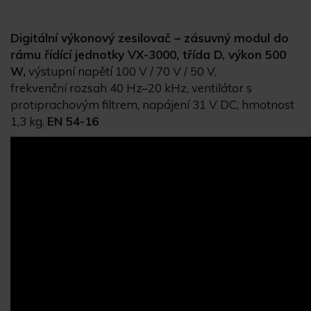
Digitální výkonový zesilovač – zásuvný modul do
rámu řídící jednotky VX-3000, třída D, výkon 500
W,
výstupní napětí 100 V / 70 V / 50 V,
frekvenční rozsah 40 Hz–20 kHz, ventilátor s
protiprachovým filtrem, napájení 31 V DC, hmotnost
1,3 kg,
EN 54-16