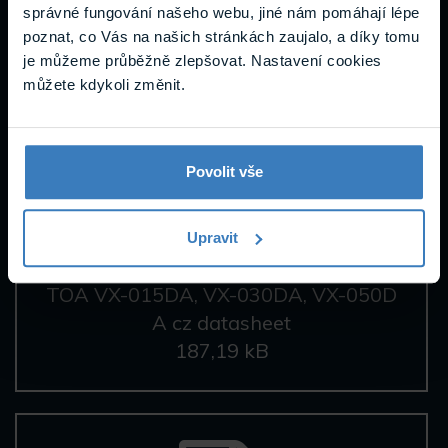
správné fungování našeho webu, jiné nám pomáhají lépe
Datasheety
poznat, co Vás na našich stránkách zaujalo, a díky tomu
je můžeme průběžně zlepšovat. Nastavení cookies
můžete kdykoli změnit.
Povolit vše
Upravit
TOA VX-015DA, VX-030DA, VX-050D
A cz datasheet
187,19 kB