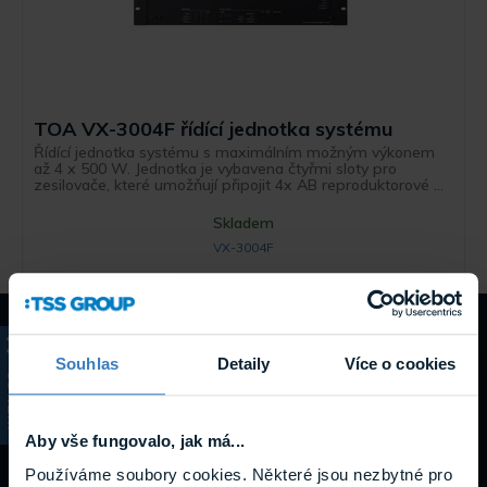
TOA VX-3004F řídící jednotka systému
Řídící jednotka systému s maximálním možným výkonem
až 4 x 500 W. Jednotka je vybavena čtyřmi sloty pro
zesilovače, které umožňují připojit 4x AB reproduktorové ...
Skladem
VX-3004F
Návody a
Souhlas
Detaily
Více o cookies
KATALOG
podpora
Aby vše fungovalo, jak má...
Používáme soubory cookies. Některé jsou nezbytné pro