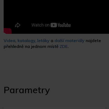
Videa
,
katalogy, letáky
a
další materiály
najdete
přehledně na jednom místě
ZDE
.
Parametry