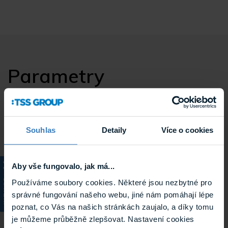
Parametry
Typ produktu
Příslušenství, Síťové prvky
Souhlas
Detaily
Více o cookies
Výrobce
TP-Link
Vlastnosti
SFP modul
Aby vše fungovalo, jak má...
KATALOG
Používáme soubory cookies. Některé jsou nezbytné pro
Hmotnost
0.067 kg
správné fungování našeho webu, jiné nám pomáhají lépe
poznat, co Vás na našich stránkách zaujalo, a díky tomu
je můžeme průběžně zlepšovat. Nastavení cookies