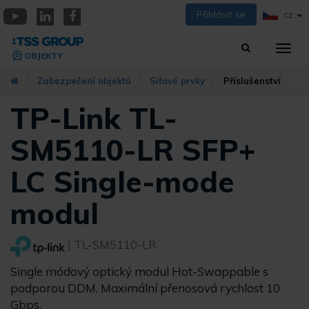
Přejít
Přihlásit se
CZ
k
YouTube
Linkedin
Facebook
hlavnímu
Vyhledávání
Přep
obsahu
OBJEKTY
zobra
navig
Zabezpečení objektů
Síťové prvky
Příslušenství
TP-Link TL-
SM5110-LR SFP+
LC Single-mode
modul
| TL-SM5110-LR
Single módový optický modul Hot-Swappable s
podporou DDM. Maximální přenosová rychlost 10
Gbps.