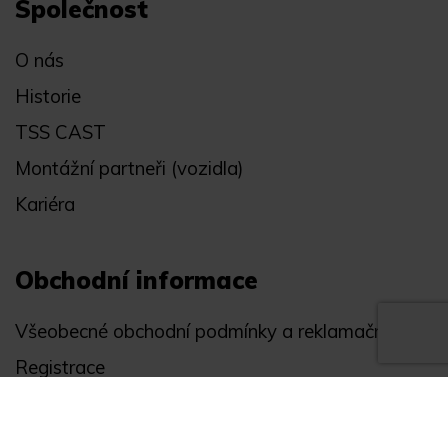
Společnost
O nás
Historie
TSS CAST
Montážní partneři (vozidla)
Kariéra
Obchodní informace
Všeobecné obchodní podmínky a reklamační řád
Registrace
Ochrana osobních údajů
Akce