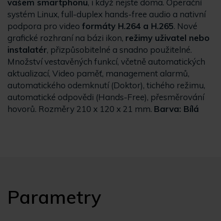
vašem smartphonu
, i když nejste doma. Operační
systém Linux, full-duplex hands-free audio a nativní
podpora pro video
formáty H.264 a H.265
. Nové
grafické rozhraní na bázi ikon,
režimy uživatel nebo
instalatér
, přizpůsobitelné a snadno použitelné.
Množství vestavěných funkcí, včetně automatických
aktualizací, Video paměť, management alarmů,
automatického odemknutí (Doktor), tichého režimu,
automatické odpovědi (Hands-Free), přesměrování
hovorů. Rozměry 210 x 120 x 21 mm.
Barva: Bílá
Parametry