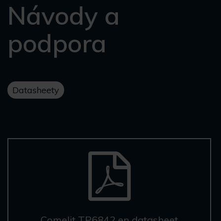
Návody a
podpora
Datasheety
Comelit TP6842 en datasheet