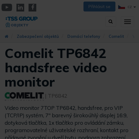
Přejít
Přihlásit se
CZ
k
YouTube
Linkedin
Facebook
hlavnímu
Vyhledávání
Přep
obsahu
OBJEKTY
zobra
navig
Zabezpečení objektů
Domácí telefony
Comelit
VI
Comelit TP6842
handsfree video
monitor
| TP6842
Video monitor 7TOP TP6842, handsfree, pro VIP
(TCP/IP) systém, 7" barevný širokoúhlý displej 16:9,
dotyková tlačítka, 1x tlačítko pro ovládání zámku,
programovatelné uživatelské rozhraní, kontakt pro
přídavné zvonění u dveří bytu, podpora zobrazení