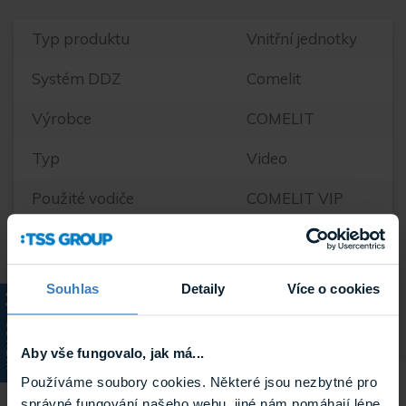
Typ produktu
Vnitřní jednotky
Systém DDZ
Comelit
Výrobce
COMELIT
Typ
Video
Použité vodiče
COMELIT VIP
Typ vnitřních jednotek
Handset
Hmotnost
0.846 kg
Souhlas
Detaily
Více o cookies
KATALOG
Aby vše fungovalo, jak má...
Používáme soubory cookies. Některé jsou nezbytné pro
Související
správné fungování našeho webu, jiné nám pomáhají lépe