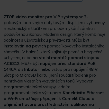
7TOP video monitor pro VIP systémy
se 7-
palcovým barevným dotykovým displejem, vybavený
mechanickým tlačítkem pro odemykání zámku s
podsvícenou ikonou. Moderní design, který kombinuje
odolnost s uživatelskou přívětivostí. Může být
instalován na povrch
pomocí kovového instalačního
rámečku (v balení), který zajišťuje pevné a bezpečné
uchycení, nebo
na stolní montáž pomocí stojanu
AC6812
. Může být
napájen přes standard PoE,
1440A distributor nebo
vstup pro napájení
48 V
.
Slot pro MicroSD kartu (není součástí balení) pro
nahrávání vlastních vyzváněcích tónů. Vybaven
programovatelnými vstupy, jedním
programovatelným výstupem.
Konektivita Ethernet
a Wi-Fi
umožňuje připojení k Comelit Cloud a
přijímání hovorů prostřednictvím aplikace na