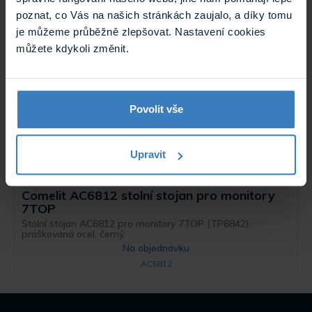
poznat, co Vás na našich stránkách zaujalo, a díky tomu
je můžeme průběžně zlepšovat. Nastavení cookies
můžete kdykoli změnit.
Povolit vše
Upravit
Comelit AC6812 stolní stojan pro monitory
7TOP
Stolní stojan AC6812 pro monitory 7TOP (TP6842),
práškovaná ocel, černý.
Na objednávku
AC6812