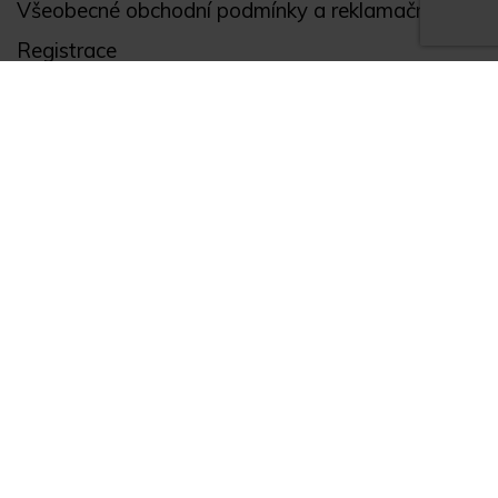
Všeobecné obchodní podmínky a reklamační řád
Registrace
Ochrana osobních údajů
Akce
Můj účet
Divize
Zabezpečení objektů
Autopříslušenství
GPS monitoring
Novinky
Zajímavosti