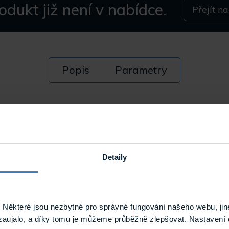
odukt již není v nabídce.
Přejít n
Popis
Parametry
 na koaxiální kabel - BNC Male na BNC Female
Detaily
Některé jsou nezbytné pro správné fungování našeho webu, jin
zaujalo, a díky tomu je můžeme průběžně zlepšovat. Nastavení 