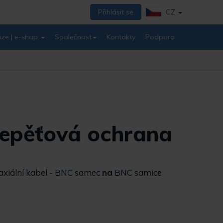
Přihlásit se
CZ
ize | e-shop
Společnost
Kontakty
Podpora
epěťová ochrana
axiální kabel - BNC samec
na
BNC samice