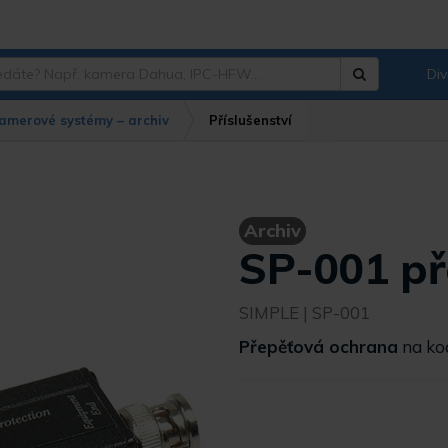
Div
Hledat
?
amerové systémy – archiv
Příslušenství
Archiv
SP-001 př
SIMPLE
| SP-001
Přepěťová ochrana
na ko