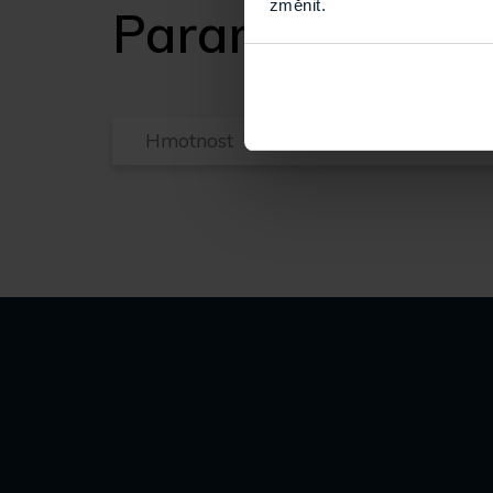
změnit.
Parametry
Hmotnost