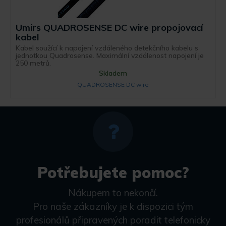
Umirs QUADROSENSE DC wire propojovací
kabel
Kabel soužící k napojení vzdáleného detekčního kabelu s
jednotkou Quadrosense. Maximální vzdálenost napojení je
250 metrů.
Skladem
QUADROSENSE DC wire
Potřebujete pomoc?
Nákupem to nekončí.
Pro naše zákazníky je k dispozici tým
profesionálů připravených poradit telefonicky