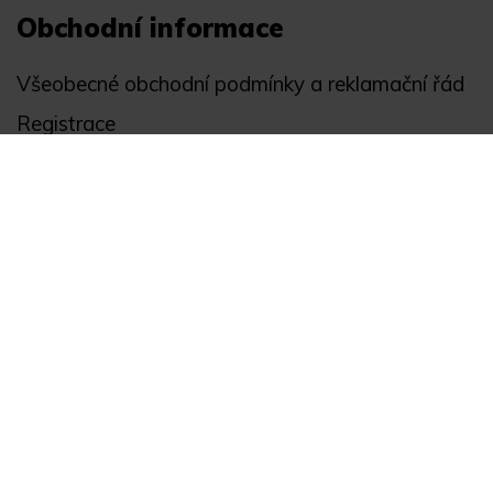
Obchodní informace
Všeobecné obchodní podmínky a reklamační řád
Registrace
Ochrana osobních údajů
Akce
Můj účet
Divize
Zabezpečení objektů
Autopříslušenství
GPS monitoring