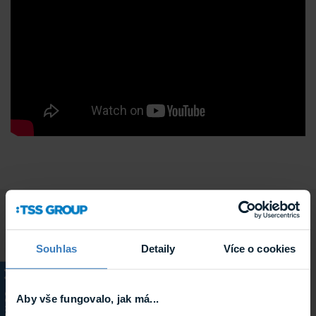
Parametry
Souhlas
Detaily
Více o cookies
KATALOG
Aby vše fungovalo, jak má...
Typ technologie
Zónová