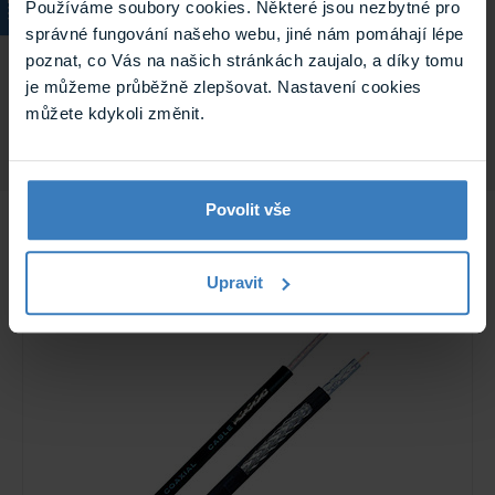
Používáme soubory cookies. Některé jsou nezbytné pro
správné fungování našeho webu, jiné nám pomáhají lépe
Perimetrický systém
Plotová ochrana
poznat, co Vás na našich stránkách zaujalo, a díky tomu
je můžeme průběžně zlepšovat. Nastavení cookies
Výrobce
Umirs
můžete kdykoli změnit.
Povolit vše
Související
Upravit