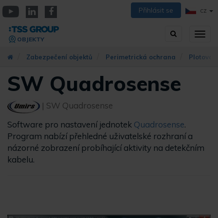
Přejít
Přihlásit se
CZ
k
YouTube
Linkedin
Facebook
hlavnímu
Vyhledávání
Přep
obsahu
OBJEKTY
zobra
navig
Zabezpečení objektů
Perimetrická ochrana
Plotová 
SW Quadrosense
| SW Quadrosense
Software pro nastavení jednotek
Quadrosense
.
Program nabízí přehledné uživatelské rozhraní a
názorné zobrazení probíhající aktivity na detekčním
kabelu.