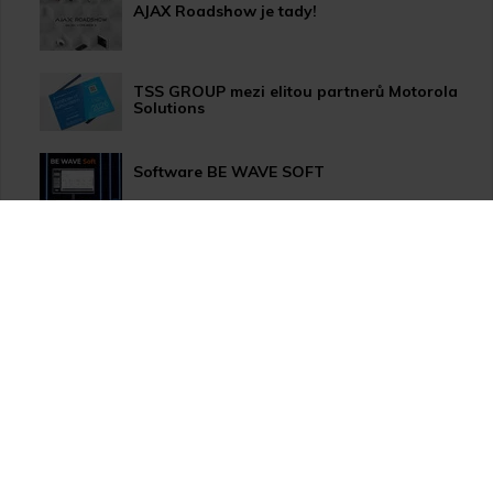
AJAX Roadshow je tady!
TSS GROUP mezi elitou partnerů Motorola
Solutions
Software BE WAVE SOFT
Aktualizace systému PERFECTA 64 M
TSS Roadshow startuje!
Nový způsob dopravy GLS ParcelShop!