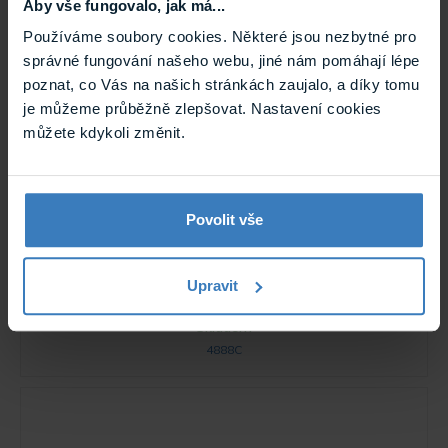
Aby vše fungovalo, jak má...
Používáme soubory cookies. Některé jsou nezbytné pro
správné fungování našeho webu, jiné nám pomáhají lépe
poznat, co Vás na našich stránkách zaujalo, a díky tomu
je můžeme průběžně zlepšovat. Nastavení cookies
můžete kdykoli změnit.
Povolit vše
Comelit 4888C sběrnicový distributor
Mixér – sběrnicový distributor 4888C pro SB1 systém, max.
Upravit
100 uživatelů (4 větve x 25 uživatelů), napájení 230 VAC,
rozměry 140 x 140 x 67 mm, instalace na DIN ...
Skladem
4888C