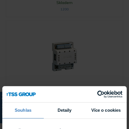
Skladem
1200
Comelit 1424 Modul přepínače
Přepínací jednotka 1424 pro SB1 vchodové jednotky a
příslušenství, zapojení jako odbočka ze sběrnice, možnost
KATALOG
vytvořit hvězdicovou topologii zapojení sběrnice, ...
Souhlas
Detaily
Více o cookies
Skladem
1424