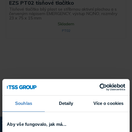
EZS PT02 tísňové tlačítko
Tísňové tlačítko bílý plast se stříbrnou aktivní plochou a s
červeným nápisem EMERGENCY, výstup NC/NO, rozměry
23 x 75 x 15 mm
Skladem
PT02
Souhlas
Detaily
Více o cookies
Aby vše fungovalo, jak má...