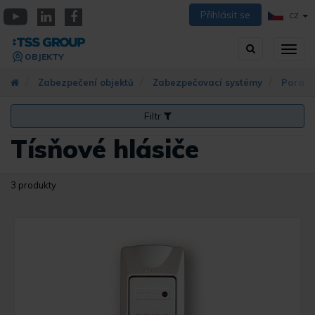
Přejít
Přihlásit se
CZ
k
YouTube
Linkedin
Facebook
hlavnímu
Vyhledávání
Přep
obsahu
OBJEKTY
zobra
navig
Zabezpečení objektů
Zabezpečovací systémy
Parad
Filtr
Tísňové hlásiče
3 produkty