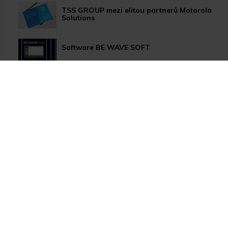
TSS GROUP mezi elitou partnerů Motorola
Solutions
Software BE WAVE SOFT
Aktualizace systému PERFECTA 64 M
TSS Roadshow startuje!
Nový způsob dopravy GLS ParcelShop!
Zranitelnost Apache ActiveMQ