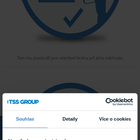
Ten mu poslouží pro otevření brány při jeho odchodu.
Souhlas
Detaily
Více o cookies
KATALOG