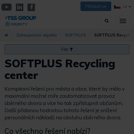
Přejít
Přihlásit se
CZ
k
YouTube
Linkedin
Facebook
hlavnímu
Vyhledávání
Přep
obsahu
OBJEKTY
zobra
navig
Zabezpečení objektů
SOFTPLUS
SOFTPLUS Recycling
Filtr
SOFTPLUS Recycling
center
Komplexní řešení pro města a obce, které by mělo v
maximální možné míře zautomatizovat provoz
sběrného dvora a více ho tak zpřístupnit občanům.
Další přidanou hodnotou tohoto řešení je snížení
personálních nákladů na obsluhu sběrného dvora.
Co všechno řešení nabízí?