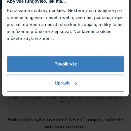
Aby vše fungovalo, jak má...
Používáme soubory cookies. Některé jsou nezbytné pro
správné fungování našeho webu, jiné nám pomáhají lépe
poznat, co Vás na našich stránkách zaujalo, a díky tomu
je můžeme průběžně zlepšovat. Nastavení cookies
můžete kdykoli změnit.
Povolit vše
Upravit
V administrátorském rozhraní jsou následně k dispozici přesné
údaje o příchodech a odchodech občanů do prostor sběrného
dvora.
Pokud Vás výše uvedené řešení zaujalo, můžete
nás kontaktovat: