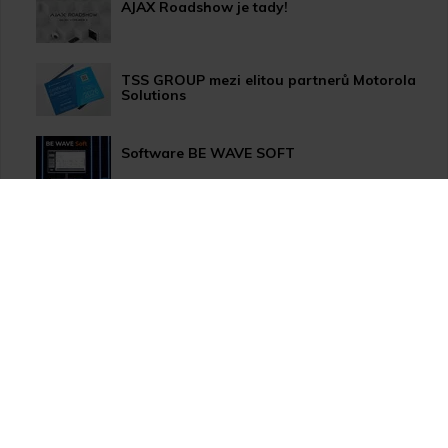
AJAX Roadshow je tady!
TSS GROUP mezi elitou partnerů Motorola
Solutions
Software BE WAVE SOFT
Aktualizace systému PERFECTA 64 M
TSS Roadshow startuje!
Nový způsob dopravy GLS ParcelShop!
Zranitelnost Apache ActiveMQ