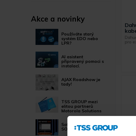
Akce a novinky
Dah
kab
Používáte starý
Dahua
systém EDO nebo
pro e
LPR?
AI asistent
připravený pomoci s
instalací.
AJAX Roadshow je
tady!
TSS GROUP mezi
elitou partnerů
Motorola Solutions
Software BE WAVE
SOFT