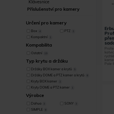
Klávesnice
Příslušenství pro kamery
Určení pro kamery
Erb
Box
PTZ
4
2
Prof
Kompaktní
přen
1
sad
Kompabilita
Profe
kotvi
Ostatní
19
rychlé
kame
Typ krytu a držáku
Pole 
Držáky BOX kamer a krytů
5
Držáky DOME a PTZ kamer a krytů
8
Kryty BOX kamer
2
Kryty DOME a PTZ kamer
1
Výrobce
Dahua
SONY
3
3
SIMPLE
8