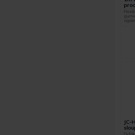
proo
Flexib
gumo
výple
...
JC-H
slou
Držák