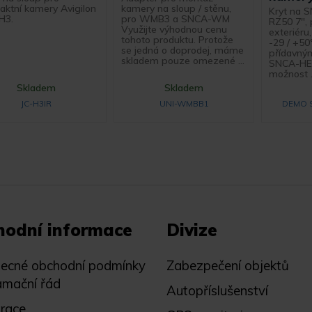
ktní kamery Avigilon
kamery na sloup / stěnu,
Kryt na 
H3.
pro WMB3 a SNCA-WM
RZ50 7", 
Využijte výhodnou cenu
exteriéru
tohoto produktu. Protože
-29 / +50
se jedná o doprodej, máme
přídavný
skladem pouze omezené ...
SNCA-HEAT
možnost .
Skladem
Skladem
JC-H3IR
UNI-WMBB1
DEMO 
hodní informace
Divize
ecné obchodní podmínky
Zabezpečení objektů
amační řád
Autopříslušenství
trace