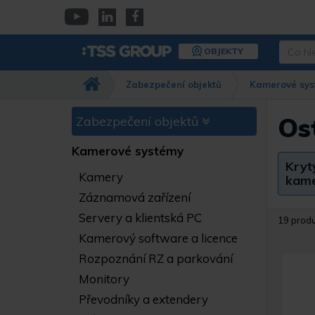
Přejít
k
YouTube
Linkedin
Facebook
hlavnímu
Co
OBJEKTY
obsahu
hledáte
Např.
Zabezpečení objektů
Kamerové sys
kamera
Dahua,
IPC-
Os
Zabezpečení objektů
HFW…
Kamerové systémy
Kryt
Kamery
kam
Záznamová zařízení
Servery a klientská PC
19 prod
Kamerový software a licence
Rozpoznání RZ a parkování
Monitory
Převodníky a extendery