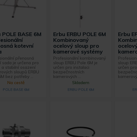
u POLE BASE 6M
Erbu ERBU POLE 6M
Erbu E
esionální
Kombinovaný
Kombi
osná kotevní
ocelový sloup pro
ocelov
a
kamerové systémy
kamero
sionální přenosná
Profesionální kombinovaný
Profesio
cí sada je určena pro
sloup ERBU Pole 6M je
sloup ER
 a stabilní osazení
určen pro instalaci
určen pro
rových sloupů ERBU
bezpečnostních
bezpečno
6M bez potřeby ...
kamerových ...
kamerovýc
Na cestě
Skladem
POLE BASE 6M
ERBU POLE 6M
ER