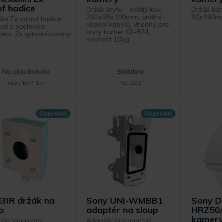
f hadice
Držák krytu - světlý kov,
Držák kam
260x95x100mm, vnitřní
90x160mm
ilní Ex-proof hadice,
vedení kabelů, vhodný pro
vá s ocelovým
kryty kamer GL-624,
tem, 2x galvanizovaný
nosnost 10kg
Na objednávku
Skladem
Tube EXP 1m
GL 209
Doprodej
Doprodej
3IR držák na
Sony UNI-WMBB1
Sony 
p
adaptér na sloup
HRZ50/
kamer
 na sloup pro
Adaptér pro montáž