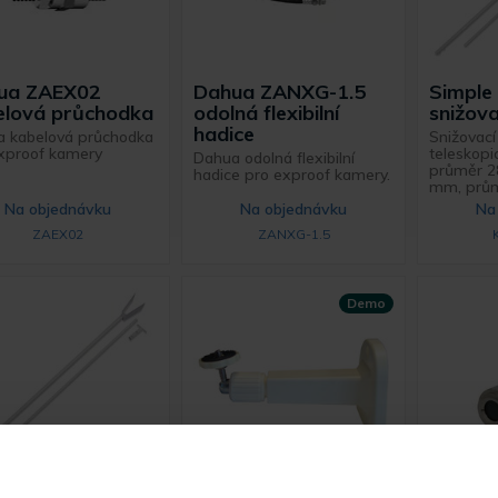
ua ZAEX02
Dahua ZANXG-1.5
Simple
elová průchodka
odolná flexibilní
snižova
hadice
 kabelová průchodka
Snižovací
xproof kamery
teleskop
Dahua odolná flexibilní
průměr 
hadice pro exproof kamery.
mm, prů
Na objednávku
Na objednávku
Na
ZAEX02
ZANXG-1.5
Demo