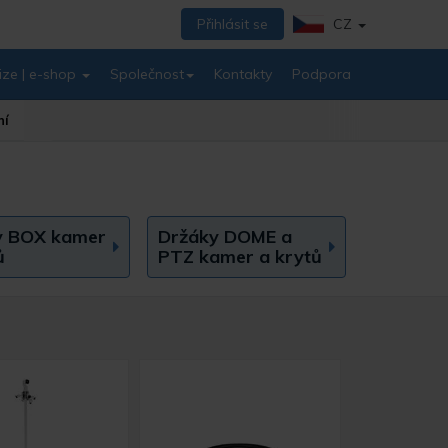
Přihlásit se
CZ
ize | e-shop
Společnost
Kontakty
Podpora
ní
y BOX kamer
Držáky DOME a
ů
PTZ kamer a krytů