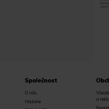
kompa
série 
Společnost
Obc
O nás
Všeob
a rekl
Historie
Regis