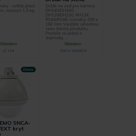
ery - světlý plast,
Držák na zeď pro kamery
, nosnost 1.5 kg
DH140/DH240,
DH120/DH220, RH124,
RS44/RS46, rozměry 200 x
162 mm Využijte výhodnou
cenu tohoto produktu.
Protože se jedná o
doprodej, ...
Skladem
Skladem
JC 104
SNCA-WMMD4
Demo
DEMO SNCA-
EXT kryt
y