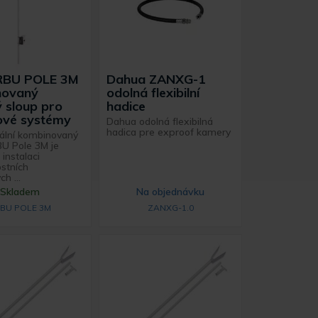
RBU POLE 3M
Dahua ZANXG-1
novaný
odolná flexibilní
ý sloup pro
hadice
vé systémy
Dahua odolná flexibilná
hadica pre exproof kamery
nální kombinovaný
BU Pole 3M je
 instalaci
stních
h ...
Skladem
Na objednávku
BU POLE 3M
ZANXG-1.0