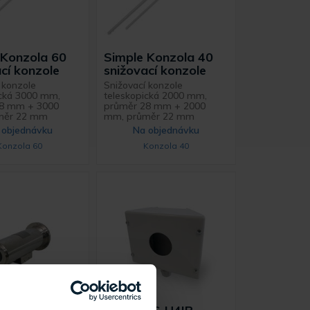
 Konzola 60
Simple Konzola 40
cí konzole
snižovací konzole
 konzole
Snižovací konzole
ická 3000 mm,
teleskopická 2000 mm,
28 mm + 3000
průměr 28 mm + 2000
měr 22 mm
mm, průměr 22 mm
 objednávku
Na objednávku
Konzola 60
Konzola 40