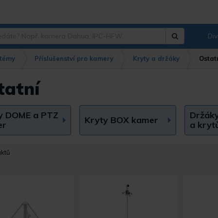
Div
Hledat
?
témy
Příslušenství pro kamery
Kryty a držáky
Ostat
tatní
y DOME a PTZ
Držák
Kryty BOX kamer
er
a kryt
uktů