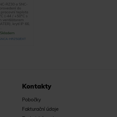
SNC-RZ30 a SNC-
provedení do
, pracovní teplota
°C (-44 / +50°C s
m ventilátorem
ER), krytí IP 66,
..
Skladem
SNCA-HRZ50/EXT
Kontakty
Pobočky
Fakturační údaje