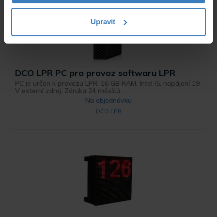
Upravit
DCO LPR PC pro provoz softwaru LPR
PC je určen k provozu LPR. 16 GB RAM, Intel i5, napájení 19
V externí zdroj. Záruka 24 měsíců.
Na objednávku
DCO LPR