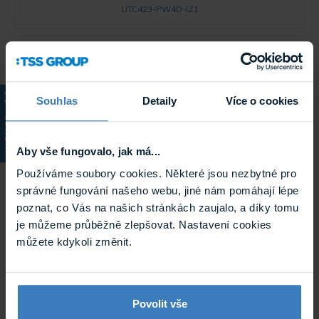
UTC423-PW4D-IZ1
Souhlas
Detaily
Více o cookies
KATALOG
Aby vše fungovalo, jak má...
Používáme soubory cookies. Některé jsou nezbytné pro
Tattile TAT Basic MK2 2 Mpx ANPR kamera
správné fungování našeho webu, jiné nám pomáhají lépe
Inteligentní 2 Mpx kompaktní IP kamera s krátkým
dosahem (F02200-200). Kamera je schopna detekovat na
poznat, co Vás na našich stránkách zaujalo, a díky tomu
vzdálenost maximálně 8 m. Pro zhoršené světelné
je můžeme průběžně zlepšovat. Nastavení cookies
podmínky ...
Na objednávku
můžete kdykoli změnit.
TAT Basic MK2
Povolit vše