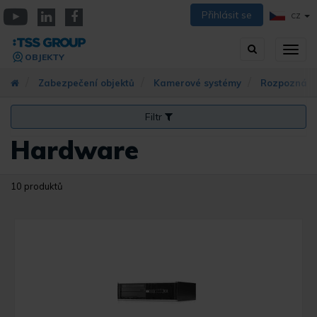
Přejít
Přihlásit se
CZ
k
YouTube
Linkedin
Facebook
hlavnímu
Vyhledávání
Přep
obsahu
OBJEKTY
zobra
navig
Zabezpečení objektů
Kamerové systémy
Rozpoznání
Filtr
Hardware
10 produktů