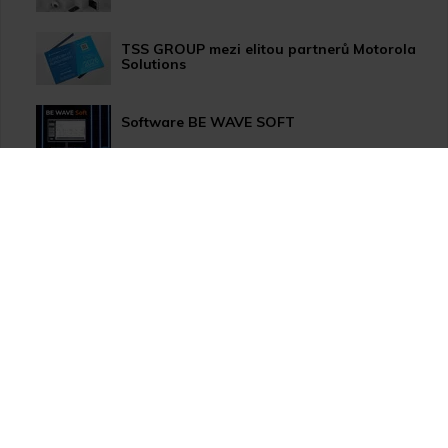
TSS GROUP mezi elitou partnerů Motorola
Solutions
Software BE WAVE SOFT
Aktualizace systému PERFECTA 64 M
TSS Roadshow startuje!
Nový způsob dopravy GLS ParcelShop!
Zranitelnost Apache ActiveMQ