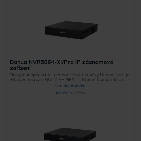
Dahua NVR5864-XI/Pro IP záznamové
zařízení
Nejvýkonnějš&iacute; generace NVR značky Dahua. NVR je
vybaveno novým GUI „NVR NEXT“,. Kromě štandardních ...
Na objednávku
NVR5864-XI/Pro