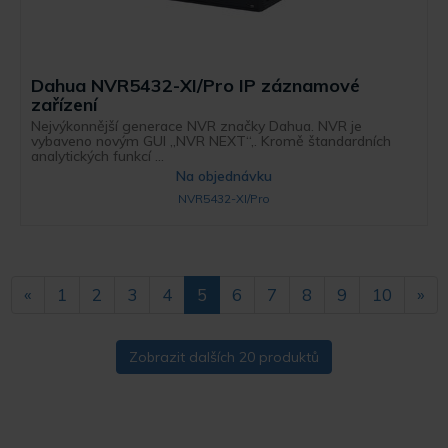
Dahua NVR5432-XI/Pro IP záznamové
zařízení
Nejvýkonnější generace NVR značky Dahua. NVR je
vybaveno novým GUI „NVR NEXT“,. Kromě štandardních
analytických funkcí ...
Na objednávku
NVR5432-XI/Pro
«
1
2
3
4
5
6
7
8
9
10
»
Zobrazit dalších 20 produktů