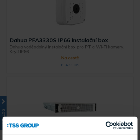
Dahua PFA3330S IP66 instalační box
Dahua voděodolný instalační box pro PT a Wi-Fi kamery.
Krytí IP66.
Na cestě
PFA3330S
KATALOG
Avigilon AINVR2X-PRM-FORM-D-200TB-EU