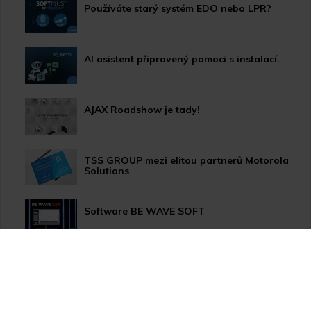
Používáte starý systém EDO nebo LPR?
AI asistent připravený pomoci s instalací.
AJAX Roadshow je tady!
TSS GROUP mezi elitou partnerů Motorola
Solutions
Software BE WAVE SOFT
Aktualizace systému PERFECTA 64 M