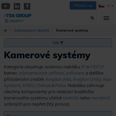
Přejít
Přihlásit se
CZ
k
YouTube
Linkedin
Facebook
hlavnímu
Vyhledávání
Přep
obsahu
OBJEKTY
zobra
navig
Zabezpečení objektů
Kamerové systémy
Filtr
Kamerové systémy
Kategorie obsahuje ucelenou nabídku
IP
a
HDCVI
kamer,
záznamových zařízení
,
software
a dalšího
příslušenství značek
Avigilon Alta
,
Avigilon Unity
,
Ajax
Systems
,
ERBU
,
Dahua
a
Pelco
. Nabídka zahrnuje
všechny komponenty pro realizaci kvalitního
kamerového systému včetně
switchů
nebo
monitorů
určených pro nepřetržitý provoz.