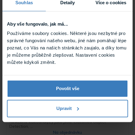
Souhlas
Detaily
Více o cookies
video server
Video server Premium od společnosti Avigilon s pokročilými
funkcemi videoanalýzy jako jsou: Classified Object
Detection, ...
Aby vše fungovalo, jak má...
Na objednávku
Používáme soubory cookies. Některé jsou nezbytné pro
AINVR2X-PRM-FORM-D-200TB-EU
správné fungování našeho webu, jiné nám pomáhají lépe
poznat, co Vás na našich stránkách zaujalo, a díky tomu
je můžeme průběžně zlepšovat. Nastavení cookies
můžete kdykoli změnit.
Povolit vše
Avigilon AINVR2X-PRM-FORM-D-160TB-EU
Upravit
video server
Video server Premium od společnosti Avigilon s pokročilými
funkcemi videoanalýzy jako jsou: Classified Object
Detection, ...
Na objednávku