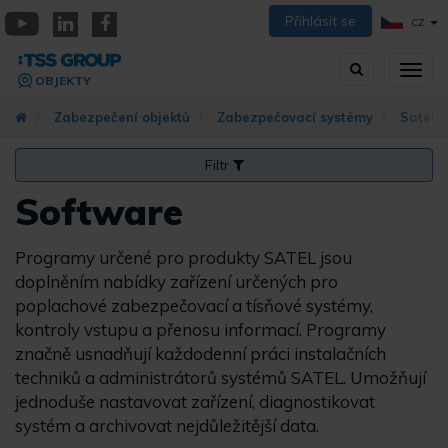
Přejít
Přihlásit se
CZ
k
YouTube
Linkedin
Facebook
hlavnímu
Vyhledávání
Přep
obsahu
OBJEKTY
zobra
navig
Zabezpečení objektů
Zabezpečovací systémy
Satel
Filtr
Software
Programy určené pro produkty SATEL jsou
doplněním nabídky zařízení určených pro
poplachové zabezpečovací a tísňové systémy,
kontroly vstupu a přenosu informací. Programy
značně usnadňují každodenní práci instalačních
techniků a administrátorů systémů SATEL. Umožňují
jednoduše nastavovat zařízení, diagnostikovat
systém a archivovat nejdůležitější data.