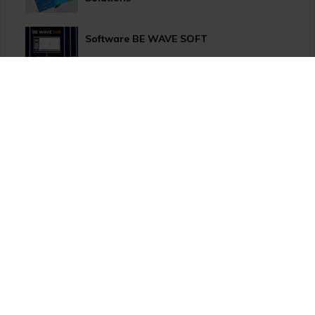
Software BE WAVE SOFT
Aktualizace systému PERFECTA 64 M
TSS Roadshow startuje!
Nový způsob dopravy GLS ParcelShop!
Zranitelnost Apache ActiveMQ
TOA VX-3000 nově s drážním certifikátem