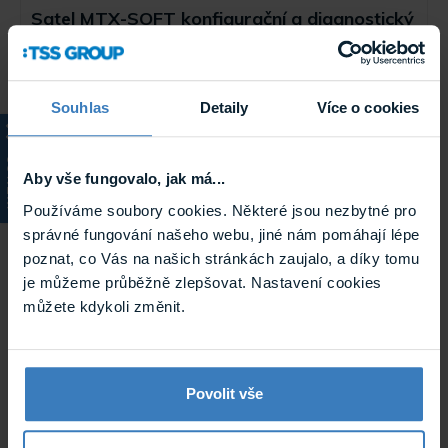
Satel MTX-SOFT konfigurační a diagnostický
software pro MTX-300
Software na konfiguraci a diagnostiku kontroléru MTX-300,
činnost v prostředí Windows XP / ...
Na objednávku
Souhlas
Detaily
Více o cookies
MTX-SOFT
KATALOG
Aby vše fungovalo, jak má...
Používáme soubory cookies. Některé jsou nezbytné pro
správné fungování našeho webu, jiné nám pomáhají lépe
poznat, co Vás na našich stránkách zaujalo, a díky tomu
je můžeme průběžně zlepšovat. Nastavení cookies
můžete kdykoli změnit.
Povolit vše
Satel DLOAD10 konfigurační software
Programování a obsluha ústředen CA-5, CA-6, CA-10,
bezdrátových ovladačů RX-2/4 a modulů GSM, práce v