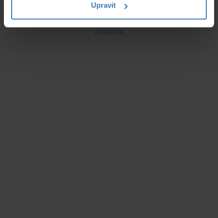
prostředí Windows 98/ME/2000/XP/VISTA/7/8,
Upravit
programování ...
Na objednávku
DLOAD10