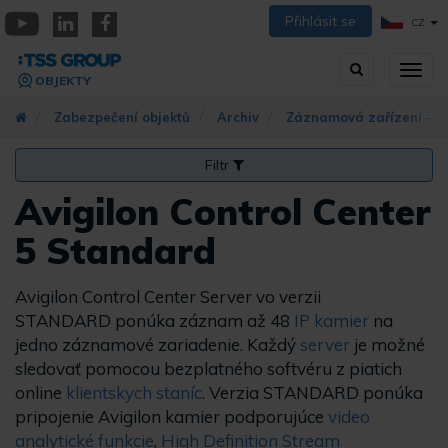
Přejít
Přihlásit se
CZ
k
YouTube
Linkedin
Facebook
hlavnímu
Vyhledávání
Přep
obsahu
OBJEKTY
zobra
navig
Zabezpečení objektů
Archiv
Záznamová zařízení – a
Filtr
Avigilon Control Center
5 Standard
Avigilon Control Center Server vo verzii
STANDARD ponúka záznam až 48
IP kamier
na
jedno záznamové zariadenie. Každý
server
je možné
sledovať pomocou bezplatného softvéru z piatich
online
klientskych staníc
. Verzia STANDARD ponúka
pripojenie Avigilon kamier podporujúce
video
analytické funkcie
,
High Definition Stream