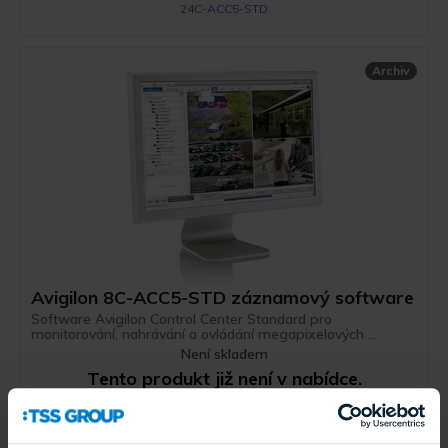
24C-ACC5-STD
Archiv
Avigilon 8C-ACC5-STD záznamový software
Software Avigilon Control Center Standard pro
monitorování, nahrávání a ovládání megapixelových ...
Není skladem
Tento produkt již není v nabídce.
8C-ACC5-STD