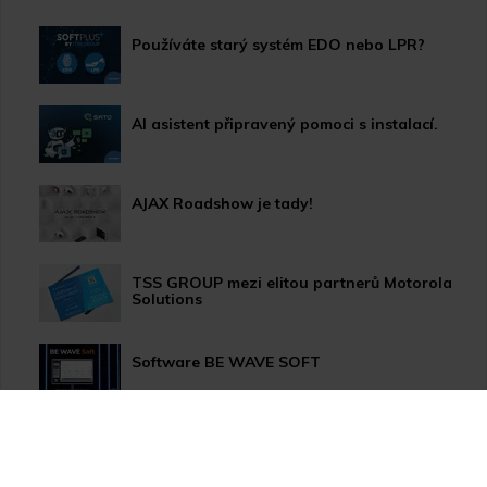
Používáte starý systém EDO nebo LPR?
AI asistent připravený pomoci s instalací.
AJAX Roadshow je tady!
TSS GROUP mezi elitou partnerů Motorola
Solutions
Software BE WAVE SOFT
Aktualizace systému PERFECTA 64 M