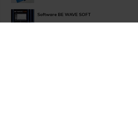
Software BE WAVE SOFT
Aktualizace systému PERFECTA 64 M
TSS Roadshow startuje!
Nový způsob dopravy GLS ParcelShop!
Zranitelnost Apache ActiveMQ
TOA VX-3000 nově s drážním certifikátem