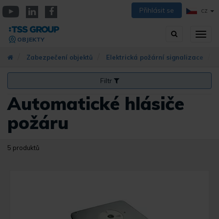
Přejít
Přihlásit se
CZ
k
YouTube
Linkedin
Facebook
hlavnímu
Vyhledávání
Přep
obsahu
OBJEKTY
zobra
navig
Zabezpečení objektů
Elektrická požární signalizace
Filtr
Automatické hlásiče
požáru
5 produktů