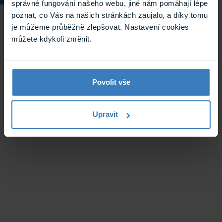
správné fungování našeho webu, jiné nám pomáhají lépe
svorkovnici a ...
poznat, co Vás na našich stránkách zaujalo, a díky tomu
Skladem
je můžeme průběžně zlepšovat. Nastavení cookies
S05SE
můžete kdykoli změnit.
Povolit vše
Upravit