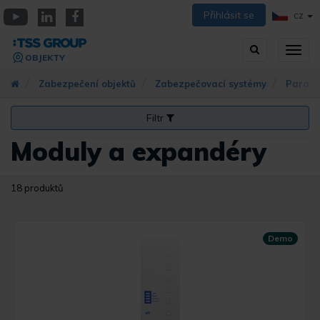
Přejít
Přihlásit se
CZ
k
YouTube
Linkedin
Facebook
hlavnímu
Vyhledávání
Přep
obsahu
OBJEKTY
zobra
navig
Zabezpečení objektů
Zabezpečovací systémy
Parad
Filtr
Moduly a expandéry
18 produktů
Demo