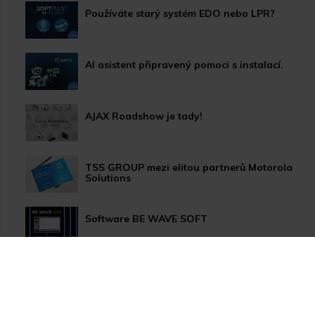
Používáte starý systém EDO nebo LPR?
AI asistent připravený pomoci s instalací.
AJAX Roadshow je tady!
TSS GROUP mezi elitou partnerů Motorola
Solutions
Software BE WAVE SOFT
Aktualizace systému PERFECTA 64 M