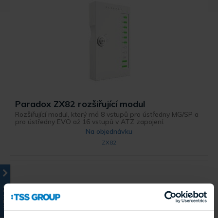
Paradox ZX82 rozšiřující modul
Rozšiřující modul, který má 8 vstupů pro ústředny MG/SP a
pro ústředny EVO až 16 vstupů v ATZ zapojení.
Na objednávku
ZX82
KATALOG