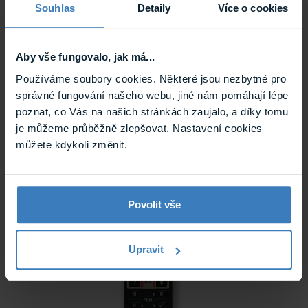
Souhlas
Detaily
Více o cookies
Aby vše fungovalo, jak má...
Používáme soubory cookies. Některé jsou nezbytné pro
Paradox HUB2 Opakovač a oddělovač
správné fungování našeho webu, jiné nám pomáhají lépe
sběrnice
poznat, co Vás na našich stránkách zaujalo, a díky tomu
Opakovač a oddělovač sběrnice, vytváří nezávislé větve
je můžeme průběžně zlepšovat. Nastavení cookies
sběrnice nebo prodlužuje sběrnici o dalších 900m, napájení
...
můžete kdykoli změnit.
Skladem
HUB2
Povolit vše
Upravit