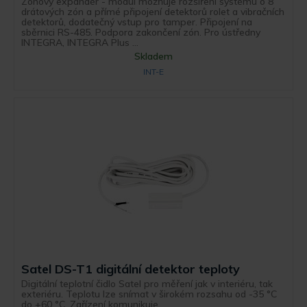
Zónový expandér - modul možňuje rozšíření systému o 8
drátových zón a přímé připojení detektorů rolet a vibračních
detektorů, dodatečný vstup pro tamper. Připojení na
sběrnici RS-485. Podpora zakončení zón. Pro ústředny
INTEGRA, INTEGRA Plus ...
Skladem
INT-E
Satel DS-T1 digitální detektor teploty
Digitální teplotní čidlo Satel pro měření jak v interiéru, tak
exteriéru. Teplotu lze snímat v širokém rozsahu od -35 °C
do +60 °C. Zařízení komunikuje ...