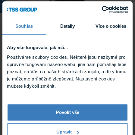
KATALOG
Souhlas
Detaily
Více o cookies
Aby vše fungovalo, jak má...
Satel GPRS-A LTE univerzální monitorovací
LTE modul
Používáme soubory cookies. Některé jsou nezbytné pro
SMS / GPRS / EDGE / HSPA+ / LTE univerzální komunikační
správné fungování našeho webu, jiné nám pomáhají lépe
modul určený pro realizaci monitoringu PCO a SMS
oznamování z ...
poznat, co Vás na našich stránkách zaujalo, a díky tomu
Skladem
je můžeme průběžně zlepšovat. Nastavení cookies
GPRS-A LTE
můžete kdykoli změnit.
Povolit vše
Upravit