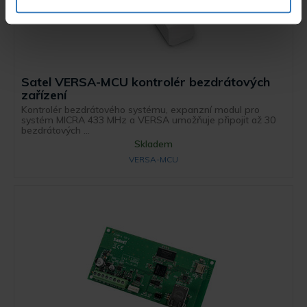
Satel VERSA-MCU kontrolér bezdrátových
zařízení
Kontrolér bezdrátového systému, expanzní modul pro
systém MICRA 433 MHz a VERSA umožňuje připojit až 30
bezdrátových ...
Skladem
VERSA-MCU