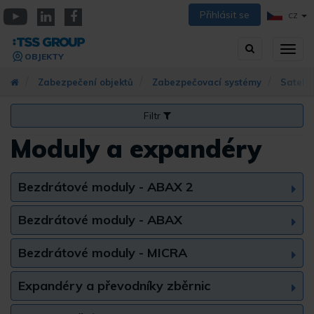
Přejít
Přihlásit se
CZ
k
YouTube
Linkedin
Facebook
hlavnímu
Vyhledávání
Přep
obsahu
OBJEKTY
zobra
navig
Zabezpečení objektů
Zabezpečovací systémy
Satel
Filtr
Moduly a expandéry
Bezdrátové moduly - ABAX 2
Bezdrátové moduly - ABAX
Bezdrátové moduly - MICRA
Expandéry a převodníky zběrnic