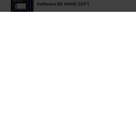
Software BE WAVE SOFT
Aktualizace systému PERFECTA 64 M
TSS Roadshow startuje!
Nový způsob dopravy GLS ParcelShop!
Zranitelnost Apache ActiveMQ
TOA VX-3000 nově s drážním certifikátem