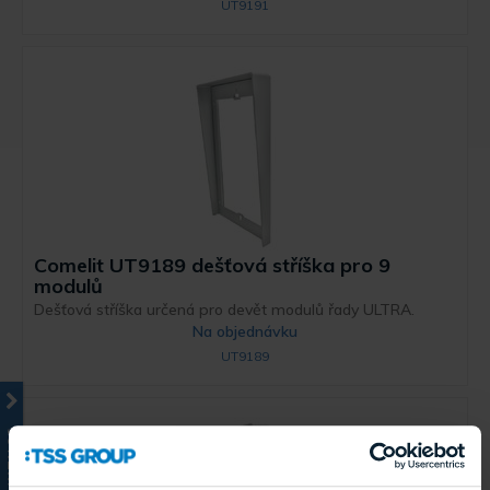
UT9191
Comelit UT9189 dešťová stříška pro 9
modulů
Dešťová stříška určená pro devět modulů řady ULTRA.
Na objednávku
UT9189
KATALOG