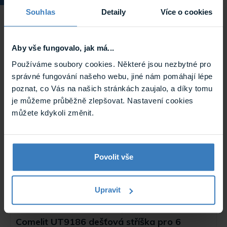
Souhlas
Detaily
Více o cookies
Aby vše fungovalo, jak má...
Comelit UT9188 dešťová stříška pro 8
Používáme soubory cookies. Některé jsou nezbytné pro
modulů
správné fungování našeho webu, jiné nám pomáhají lépe
Dešťová stříška určená pro osm modulů řady ULTRA.
poznat, co Vás na našich stránkách zaujalo, a díky tomu
Na objednávku
je můžeme průběžně zlepšovat. Nastavení cookies
UT9188
můžete kdykoli změnit.
Povolit vše
Upravit
Comelit UT9186 dešťová stříška pro 6