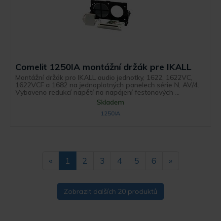
Comelit 1250IA montážní držák pre IKALL
Montážní držák pro IKALL audio jednotky, 1622, 1622VC,
1622VCF a 1682 na jednoplotných panelech série N, AV/4.
Vybaveno redukcí napětí na napájení festonových ...
Skladem
1250IA
«
1
2
3
4
5
6
»
Zobrazit dalších 20 produktů