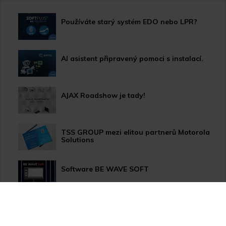
Používáte starý systém EDO nebo LPR?
AI asistent připravený pomoci s instalací.
AJAX Roadshow je tady!
TSS GROUP mezi elitou partnerů Motorola
Solutions
Software BE WAVE SOFT
Aktualizace systému PERFECTA 64 M