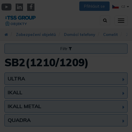
Přejít
Přihlásit se
CZ
k
YouTube
Linkedin
Facebook
hlavnímu
Vyhledávání
Přep
obsahu
OBJEKTY
zobra
navig
Zabezpečení objektů
Domácí telefony
Comelit
2-v
Filtr
SB2(1210/1209)
ULTRA
IKALL
IKALL METAL
QUADRA