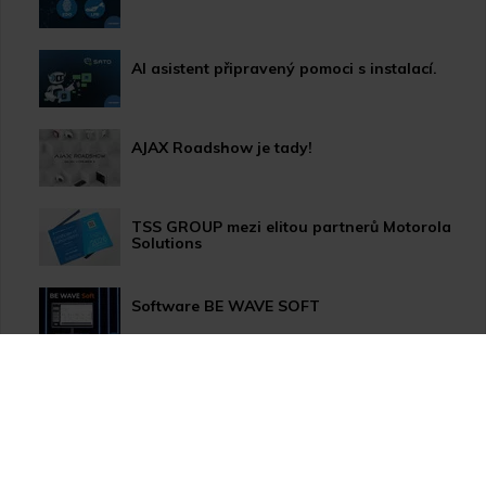
AI asistent připravený pomoci s instalací.
AJAX Roadshow je tady!
TSS GROUP mezi elitou partnerů Motorola
Solutions
Software BE WAVE SOFT
Aktualizace systému PERFECTA 64 M
TSS Roadshow startuje!