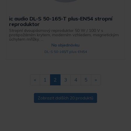
ic audio DL-S 50-165-T plus-EN54 stropní
reproduktor
Stropní dvoupásmový reproduktor 50 W / 100 V s
protipožárním krytem, moderním vzhledem, magnetickým
úchytem mřížky, ...
Na objednávku
DL-S 50-165/T plus-EN54
«
1
2
3
4
5
»
Zobrazit dalších 20 produktů