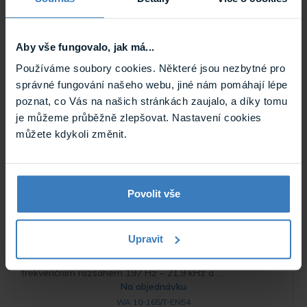
reproduktor
Bílý vnitřní redundantní stropní reproduktor o výkonu 2x 6
W pro 100 V A/B linku. Frekvenční rozsah 162 Hz – 18,6
kHz a ...
Aby vše fungovalo, jak má...
Na objednávku
Používáme soubory cookies. Některé jsou nezbytné pro
DL-AB 06-200/T-EN54
správné fungování našeho webu, jiné nám pomáhají lépe
poznat, co Vás na našich stránkách zaujalo, a díky tomu
je můžeme průběžně zlepšovat. Nastavení cookies
můžete kdykoli změnit.
Povolit vše
ic audio WA 10-165/T-EN54 skříňkový
Upravit
reproduktor 10 W / 100 V
Bílý vnitřní skříňový reproduktor s výkonem 10 W,
frekvenčním rozsahem 197 Hz – 21,9 kHz a ...
Na objednávku
WA 10-165/T-EN54