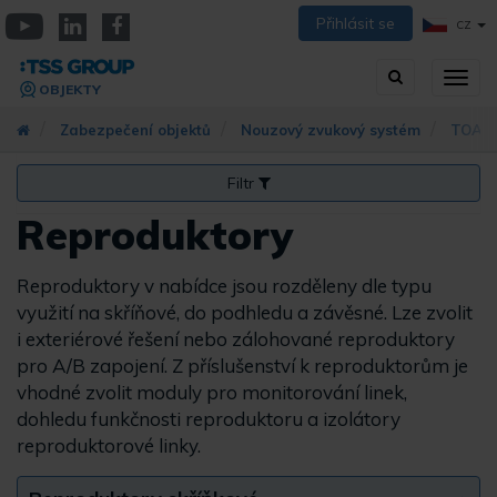
Přejít
Přihlásit se
CZ
k
YouTube
Linkedin
Facebook
hlavnímu
Vyhledávání
Přep
obsahu
OBJEKTY
zobra
navig
Zabezpečení objektů
Nouzový zvukový systém
TOA s
Filtr
Reproduktory
Reproduktory v nabídce jsou rozděleny dle typu
využití na
skříňové, do
podhledu
a
závěsné. Lze zvolit
i
exteriérové
řešení nebo zálohované reproduktory
pro
A/B zapojení. Z
příslušenství k reproduktorům je
vhodné zvolit moduly pro monitorování linek,
dohledu funkčnosti reproduktoru a izolátory
reproduktorové linky.